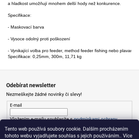
a hladkost umožňují mnohem delší hody než konkurence.

Specifikace:

- Maskovací barva

- Vysoce odolný proti poškození

- Vynikající volba pro feeder, method feeder fishing nebo plavanou
Specifikace: 0,25mm, 300m, 11,71 kg
Z
á
Odebírat newsletter
p
Nezmeškejte žádné novinky či slevy!
a
t
E-mail
í
Vložením e-mailu souhlasíte s
podmínkami ochrany
osobních údajů
Tento web používá soubory cookie. Dalším procházením
tohoto webu vyjadřujete souhlas s jejich používáním.. Více