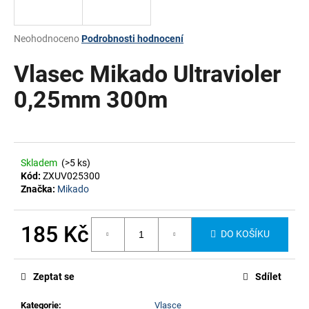
a
j
Průměrné
Neohodnoceno
Podrobnosti hodnocení
í
hodnocení
produktu
Vlasec Mikado Ultravioler
t
je
?
0,0
0,25mm 300m
z
5
hvězdiček.
HLEDAT
Skladem
(>5 ks)
Kód:
ZXUV025300
Značka:
Mikado
185 Kč
DO KOŠÍKU
Měrná
cena:
Zeptat se
Sdílet
Kategorie
:
Vlasce