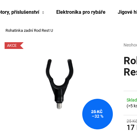
tory, příslušenství
Elektronika pro rybáře
Jigové h
Rohatinka zadní Rod Rest U
Co potřebujete najít?
Průmě
Neoho
AKCE
hodnoc
produk
Ro
HLEDAT
je
0,0
Re
z
5
hvězdi
Skla
(>5 k
25 KČ
–32 %
25 K
17
Měrn