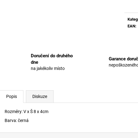
cena:
Kateg
EAN
:
Doručení do druhého
Garance doruč
dne
nepoškozeného
na jakékoliv místo
Popis
Diskuze
Rozměry: V x Š 8 x 4cm
Barva: černá