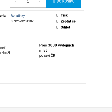
DO KOŠÍKU
Tisk
orie
:
Rohatinky
8592673201102
Zeptat se
Sdílet
Přes 3000 výdejních
ení
míst
 zboží
po celé ČR