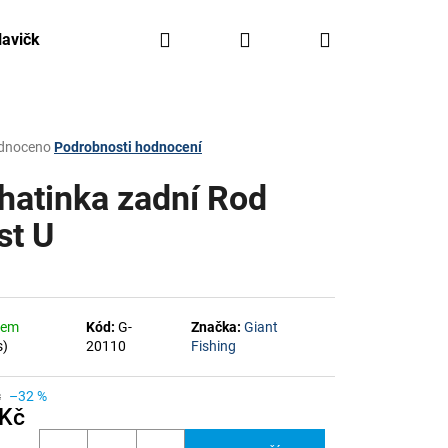
Hledat
Přihlášení
Nákupní
lavičky, háčky, olovo
Kajaky FreeAqua
Krabičky,
košík
rné
dnoceno
Podrobnosti hodnocení
ení
tu
hatinka zadní Rod
st U
ček.
dem
Kód:
G-
Značka:
Giant
s)
20110
Fishing
č
–32 %
 Kč
á