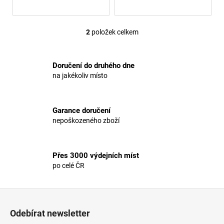
ů
2
položek celkem
O
v
l
Doručení do druhého dne
á
na jakékoliv místo
d
a
c
Garance doručení
í
nepoškozeného zboží
p
r
v
Přes 3000 výdejních míst
k
po celé ČR
y
v
ý
Z
p
á
i
Odebírat newsletter
p