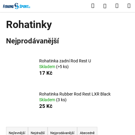
K
Přejít
Hledat
Nákup
M
Přihlášení
na
o
obsah
Zpět
Zpět
košík
š
Rohatinky
í
C
k
Nejprodávanější
o
p
o
Rohatinka zadní Rod Rest U
t
Skladem
(>5 ks)
ř
17 Kč
e
b
u
Rohatinka Rubber Rod Rest LXR Black
Skladem
(3 ks)
j
25 Kč
e
t
Ř
e
a
n
Nejlevnější
Nejdražší
Nejprodávanější
Abecedně