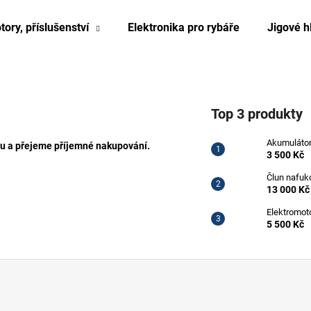
tory, příslušenství
Elektronika pro rybáře
Jigové h
Co potřebujete najít?
Top 3 produkty
HLEDAT
Akumulátor
u a přejeme příjemné nakupování.
3 500 Kč
Člun nafuk
13 000 Kč
Elektromot
5 500 Kč