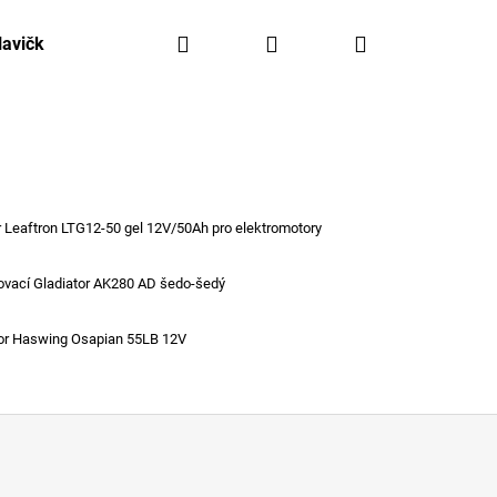
Hledat
Přihlášení
Nákupní
lavičky, háčky, olovo
Kajaky FreeAqua
Krabičky,
košík
 Leaftron LTG12-50 gel 12V/50Ah pro elektromotory
ovací Gladiator AK280 AD šedo-šedý
or Haswing Osapian 55LB 12V