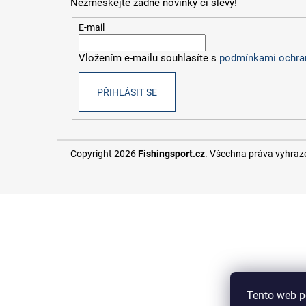
Nezmeškejte žádné novinky či slevy!
š
a
t
E-mail
e
í
m
Vložením e-mailu souhlasíte s
podmínkami ochran
o
PŘIHLÁSIT SE
b
c
Copyright 2026
Fishingsport.cz
. Všechna práva vyhraz
h
o
d
ě
Tento web p