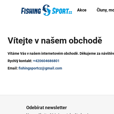
K
Přejít
na
o
Akce
Čluny, mo
obsah
Zpět
Zpět
š
do
do
í
V
obchodu
obchodu
k
í
Vítejte v našem obchodě
t
e
Vítáme Vás v našem internetovém obchodě. Děkujeme za návštěv
j
Rychlý kontakt:
+420604686801
Email:
fishingsportcz@gmail.com
t
e
v
Z
n
á
a
Odebírat newsletter
p