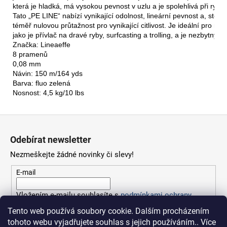
která je hladká, má vysokou pevnost v uzlu a je spolehlivá při rybo
Tato „PE LINE“ nabízí vynikající odolnost, lineární pevnost a, stejn
téměř nulovou průtažnost pro vynikající citlivost. Je ideální pro růz
jako je přívlač na dravé ryby, surfcasting a trolling, a je nezbytn
Značka: Lineaeffe
8 pramenů
0,08 mm
Návin: 150 m/164 yds
Barva: fluo zelená
Nosnost: 4,5 kg/10 lbs
Z
á
Odebírat newsletter
p
Nezmeškejte žádné novinky či slevy!
a
t
E-mail
í
Vložením e-mailu souhlasíte s
podmínkami ochrany
osobních údajů
Tento web používá soubory cookie. Dalším procházením
tohoto webu vyjadřujete souhlas s jejich používáním.. Více