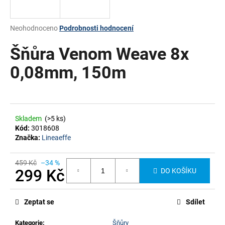
a
j
Průměrné
Neohodnoceno
Podrobnosti hodnocení
í
hodnocení
produktu
Šňůra Venom Weave 8x
t
je
?
0,0
0,08mm, 150m
z
5
hvězdiček.
HLEDAT
Skladem
(>5 ks)
Kód:
3018608
Značka:
Lineaeffe
459 Kč
–34 %
299 Kč
DO KOŠÍKU
Měrná
cena:
Zeptat se
Sdílet
Kategorie
:
Šňůry