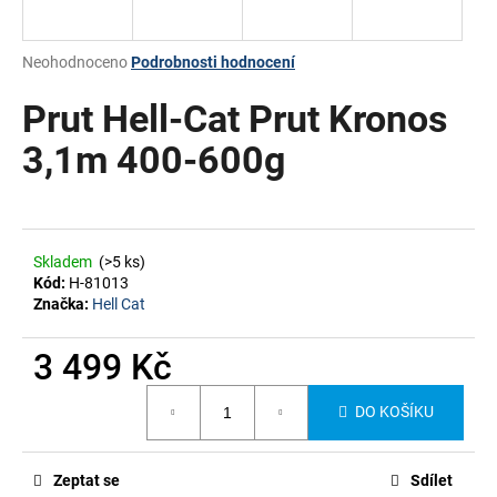
a
j
Průměrné
Neohodnoceno
Podrobnosti hodnocení
í
hodnocení
produktu
Prut Hell-Cat Prut Kronos
t
je
?
0,0
3,1m 400-600g
z
5
hvězdiček.
HLEDAT
Skladem
(>5 ks)
Kód:
H-81013
Značka:
Hell Cat
3 499 Kč
Měrná
DO KOŠÍKU
cena:
Zeptat se
Sdílet