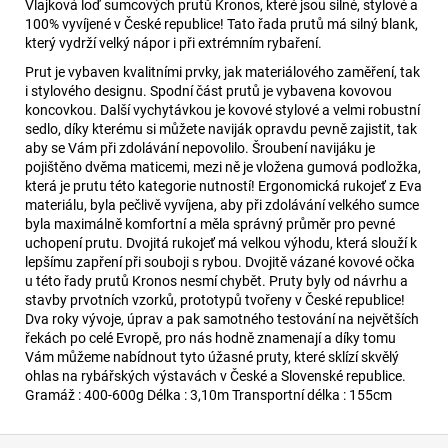
Vlajková loď sumcových prutů Kronos, které jsou silné, stylové a
100% vyvíjené v České republice! Tato řada prutů má silný blank,
který vydrží velký nápor i při extrémním rybaření.
Prut je vybaven kvalitními prvky, jak materiálového zaměření, tak
i stylového designu. Spodní část prutů je vybavena kovovou
koncovkou. Další vychytávkou je kovové stylové a velmi robustní
sedlo, díky kterému si můžete naviják opravdu pevně zajistit, tak
aby se Vám při zdolávání nepovolilo. Šroubení navijáku je
pojištěno dvěma maticemi, mezi ně je vložena gumová podložka,
která je prutu této kategorie nutností! Ergonomická rukojeť z Eva
materiálu, byla pečlivě vyvíjena, aby při zdolávání velkého sumce
byla maximálně komfortní a měla správný průměr pro pevné
uchopení prutu. Dvojitá rukojeť má velkou výhodu, která slouží k
lepšímu zapření při souboji s rybou. Dvojitě vázané kovové očka
u této řady prutů Kronos nesmí chybět. Pruty byly od návrhu a
stavby prvotních vzorků, prototypů tvořeny v České republice!
Dva roky vývoje, úprav a pak samotného testování na největších
řekách po celé Evropě, pro nás hodně znamenají a díky tomu
Vám můžeme nabídnout tyto úžasné pruty, které sklízí skvělý
ohlas na rybářských výstavách v České a Slovenské republice.
Gramáž : 400-600g Délka : 3,10m Transportní délka : 155cm
Z