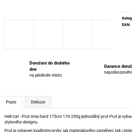
cena:
Kateg
EAN
:
Doručení do druhého
Garance doruč
dne
nepoškozeného
na jakékoliv místo
Popis
Diskuze
Hell-Cat - Prut Ares hard 175cm 170-250g jednodílný prut Prut je vybav
stylového designu.
Prut je vybaven kvalitními prvky, jak materiálového zaměření, tak i st