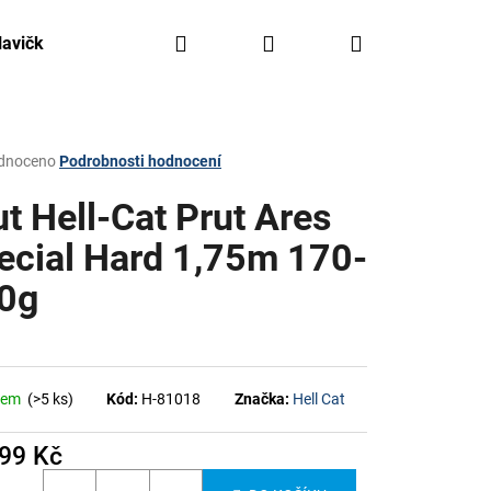
Hledat
Přihlášení
Nákupní
lavičky, háčky, olovo
Kajaky FreeAqua
Krabičky,
košík
rné
dnoceno
Podrobnosti hodnocení
ení
tu
ut Hell-Cat Prut Ares
ecial Hard 1,75m 170-
0g
ček.
dem
(>5 ks)
Kód:
H-81018
Značka:
Hell Cat
999 Kč
á