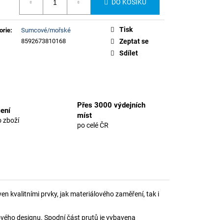
DO KOŠÍKU
Tisk
orie
:
Sumcové/mořské
8592673810168
Zeptat se
Sdílet
Přes 3000 výdejních
ení
míst
 zboží
po celé ČR
en kvalitními prvky, jak materiálového zaměření, tak i
ylového designu. Spodní část prutů je vybavena