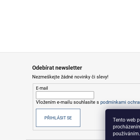
Z
á
Odebírat newsletter
p
Nezmeškejte žádné novinky či slevy!
a
t
E-mail
í
Vložením e-mailu souhlasíte s
podmínkami ochran
PŘIHLÁSIT SE
Tento web p
procházením
používáním.