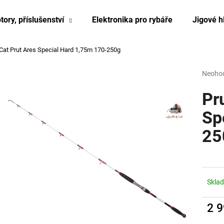
tory, příslušenství
Elektronika pro rybáře
Jigové h
-Cat Prut Ares Special Hard 1,75m 170-250g
Co potřebujete najít?
Průmě
Neoho
hodnoc
produk
Pr
HLEDAT
je
0,0
Sp
z
25
5
hvězdi
Skla
2 
Měrn