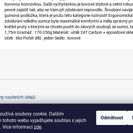
kovovou koncovkou. Další vychytávkou je kovové stylové a velmi robus
pevně zajistit tak, aby se Vám při zdolávání nepovolilo. Šroubení navij
gumová podložka, která je prutu této kategorie nutností! Ergonomická ru
zdolávání velkého sumce byla maximálně komfortní a měla správný pr
krátké pruty s kterými se chcete pustit do silových soubojů se sumci, ta
1,75m Gramáž : 170-250g Materiál : uhlík 24T Carbon + epoxidové skle
oček : 6ks Počet dílů : jeden Sedlo : kovové
y osobních údajů
oužívá soubory cookie. Dalším
Odmítnout
 tohoto webu vyjadřujete souhlas s jejich
. Více informací
zde
.