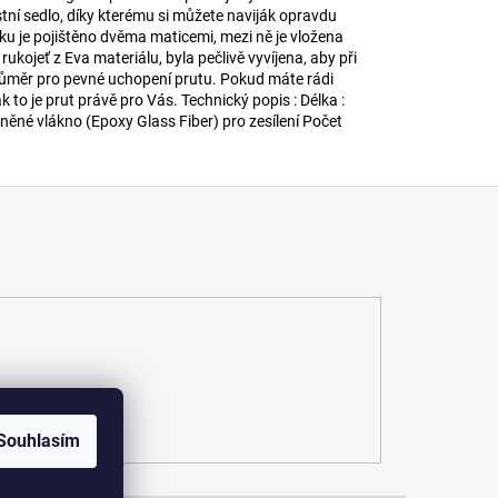
tní sedlo, díky kterému si můžete naviják opravdu
áku je pojištěno dvěma maticemi, mezi ně je vložena
kojeť z Eva materiálu, byla pečlivě vyvíjena, aby při
ůměr pro pevné uchopení prutu. Pokud máte rádi
k to je prut právě pro Vás. Technický popis : Délka :
něné vlákno (Epoxy Glass Fiber) pro zesílení Počet
Souhlasím