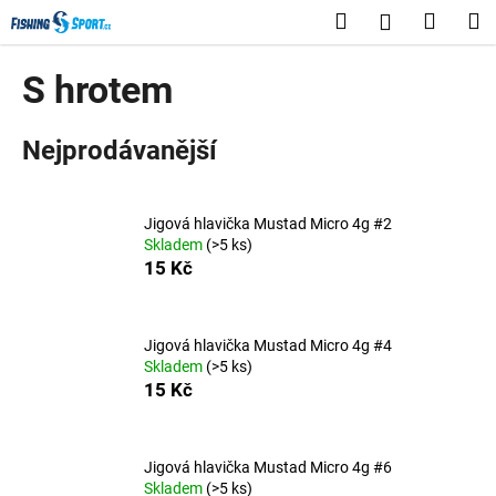
K
Přejít
Hledat
Nákup
M
Přihlášení
na
o
obsah
Zpět
Zpět
košík
š
S hrotem
í
C
k
Nejprodávanější
o
p
o
Jigová hlavička Mustad Micro 4g #2
t
Skladem
(>5 ks)
ř
15 Kč
e
b
u
Jigová hlavička Mustad Micro 4g #4
Skladem
(>5 ks)
j
15 Kč
e
t
e
Jigová hlavička Mustad Micro 4g #6
Skladem
(>5 ks)
n