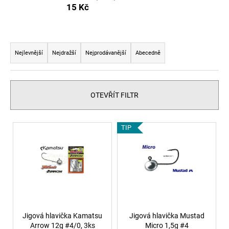
15 Kč
a
j
í
Ř
t
a
Nejlevnější
Nejdražší
Nejprodávanější
Abecedně
?
z
e
n
OTEVŘÍT FILTR
í
p
HLEDAT
V
TIP
r
ý
o
p
d
i
u
s
k
p
t
r
ů
o
Jigová hlavička Kamatsu
Jigová hlavička Mustad
Arrow 12g #4/0, 3ks
Micro 1,5g #4