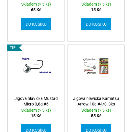
d
Skladem (> 5 ks)
Skladem (> 5 ks)
u
65 Kč
15 Kč
k
t
DO KOŠÍKU
DO KOŠÍKU
ů
TIP
Jigová hlavička Mustad
Jigová hlavička Kamatsu
Micro 0,8g #6
Arrow 10g #4/0, 3ks
Skladem (> 5 ks)
Skladem (> 5 ks)
15 Kč
55 Kč
DO KOŠÍKU
DO KOŠÍKU