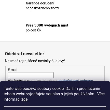
r
Garance doručení
v
nepoškozeného zboží
k
y
v
Přes 3000 výdejních míst
ý
po celé ČR
p
i
s
Z
u
á
Odebírat newsletter
p
Nezmeškejte žádné novinky či slevy!
a
t
E-mail
í
Vložením e-mailu souhlasíte s
podmínkami ochrany
osobních údajů
Tento web používá soubory cookie. Dalším procházením
tohoto webu vyjadřujete souhlas s jejich používáním.. Více
PŘIHLÁSIT SE
informací
zde
.