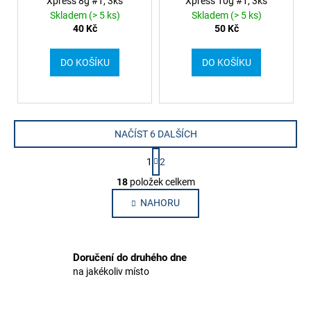
Xpress 8g #1, 3ks
Xpress 10g #1, 3ks
Skladem (> 5 ks)
Skladem (> 5 ks)
40 Kč
50 Kč
DO KOŠÍKU
DO KOŠÍKU
NAČÍST 6 DALŠÍCH
S
1
2
t
O
r
18
položek celkem
v
á
NAHORU
l
n
k
á
o
d
v
a
Doručení do druhého dne
á
c
n
na jakékoliv místo
í
í
p