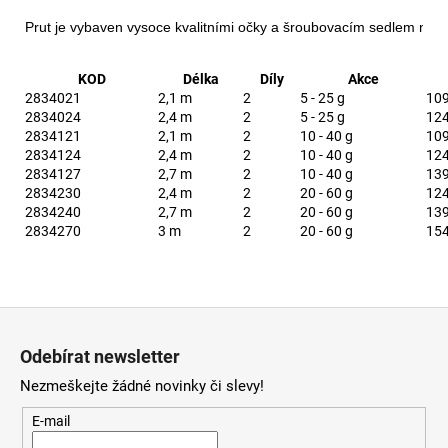
Prut je vybaven vysoce kvalitními očky a šroubovacím sedlem navij
KOD
Délka
Díly
Akce
2834021
2,1 m
2
5 - 25 g
10
2834024
2,4 m
2
5 - 25 g
12
2834121
2,1 m
2
10 - 40 g
10
2834124
2,4 m
2
10 - 40 g
12
2834127
2,7 m
2
10 - 40 g
13
2834230
2,4 m
2
20 - 60 g
12
2834240
2,7 m
2
20 - 60 g
13
2834270
3 m
2
20 - 60 g
15
Z
á
Odebírat newsletter
p
Nezmeškejte žádné novinky či slevy!
a
t
E-mail