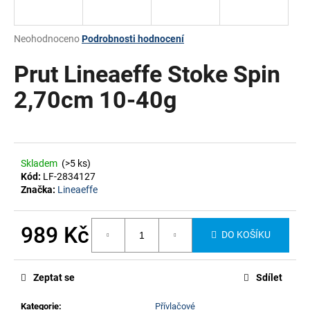
a
j
Průměrné
Neohodnoceno
Podrobnosti hodnocení
í
hodnocení
produktu
Prut Lineaeffe Stoke Spin
t
je
?
0,0
2,70cm 10-40g
z
5
hvězdiček.
HLEDAT
Skladem
(>5 ks)
Kód:
LF-2834127
Značka:
Lineaeffe
989 Kč
DO KOŠÍKU
Měrná
cena:
Zeptat se
Sdílet
Kategorie
:
Přívlačové