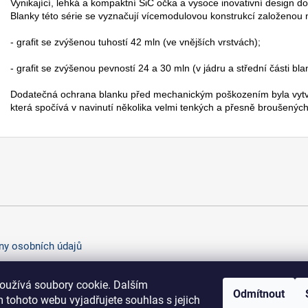
Vynikající, lehká a kompaktní SiC očka a vysoce inovativní design dod
Blanky této série se vyznačují vícemodulovou konstrukcí založenou 
- grafit se zvýšenou tuhostí 42 mln (ve vnějších vrstvách);

- grafit se zvýšenou pevností 24 a 30 mln (v jádru a střední části blan
Dodatečná ochrana blanku před mechanickým poškozením byla vytvo
která spočívá v navinutí několika velmi tenkých a přesně broušených
y osobních údajů
oužívá soubory cookie. Dalším
Odmítnout
 tohoto webu vyjadřujete souhlas s jejich