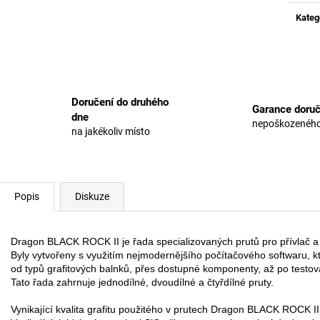
Kateg
Doručení do druhého
Garance doruč
dne
nepoškozeného
na jakékoliv místo
Popis
Diskuze
Dragon BLACK ROCK II je řada specializovaných prutů pro přívlač a 
Byly vytvořeny s využitím nejmodernějšího počítačového softwaru, k
od typů grafitových balnků, přes dostupné komponenty, až po testova
Tato řada zahrnuje jednodílné, dvoudílné a čtyřdílné pruty.

Vynikající kvalita grafitu použitého v prutech Dragon BLACK ROCK II