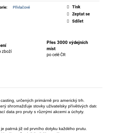
Tisk
orie
:
Přívlačové
Zeptat se
Sdílet
Přes 3000 výdejních
ení
míst
 zboží
po celé ČR
casting, určených primárně pro americký trh.
terý shromažďuje stovky uživatelsky přívětivých datových bodů:
cí data pro pruty s různými akcemi a úchyty.
 je patrná již od prvního dotyku každého prutu.