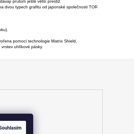
ávají prutům ještě větší prestiž.
na dvou typech grafitu od japonské společnosti TORAY.

ku).

řena pomocí technologie Matrix Shield,
 vrstev uhlíkové pásky.
Souhlasím