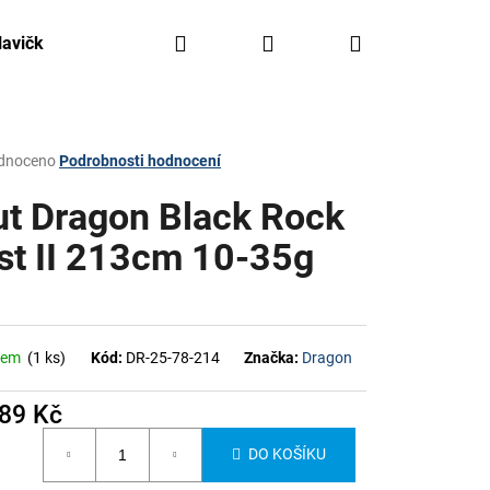
Hledat
Přihlášení
Nákupní
lavičky, háčky, olovo
Kajaky FreeAqua
Krabičky,
košík
rné
dnoceno
Podrobnosti hodnocení
ení
tu
ut Dragon Black Rock
st II 213cm 10-35g
ček.
dem
(1 ks)
Kód:
DR-25-78-214
Značka:
Dragon
489 Kč
á
DO KOŠÍKU