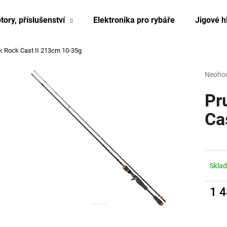
tory, příslušenství
Elektronika pro rybáře
Jigové h
k Rock Cast II 213cm 10-35g
Co potřebujete najít?
Průmě
Neoho
hodnoc
produk
Pr
HLEDAT
je
0,0
Ca
z
5
hvězdi
Skla
1 
Měrn
cena: