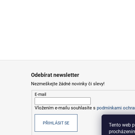
Z
á
Odebírat newsletter
p
Nezmeškejte žádné novinky či slevy!
a
t
E-mail
í
Vložením e-mailu souhlasíte s
podmínkami ochran
PŘIHLÁSIT SE
Tento web p
procházením