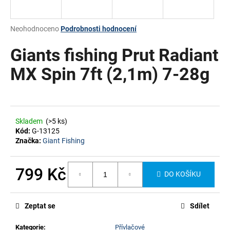
a
j
Průměrné
Neohodnoceno
Podrobnosti hodnocení
í
hodnocení
produktu
Giants fishing Prut Radiant
t
je
?
0,0
MX Spin 7ft (2,1m) 7-28g
z
5
hvězdiček.
HLEDAT
Skladem
(>5 ks)
Kód:
G-13125
Značka:
Giant Fishing
799 Kč
DO KOŠÍKU
Měrná
cena:
Zeptat se
Sdílet
Kategorie
:
Přívlačové