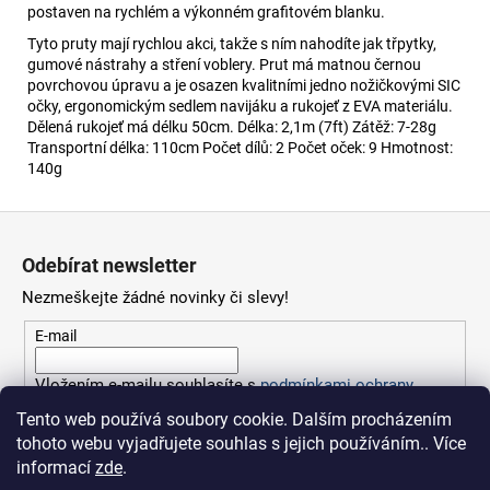
postaven na rychlém a výkonném grafitovém blanku.
Tyto pruty mají rychlou akci, takže s ním nahodíte jak třpytky,
gumové nástrahy a stření voblery. Prut má matnou černou
povrchovou úpravu a je osazen kvalitními jedno nožičkovými SIC
očky, ergonomickým sedlem navijáku a rukojeť z EVA materiálu.
Dělená rukojeť má délku 50cm. Délka: 2,1m (7ft) Zátěž: 7-28g
Transportní délka: 110cm Počet dílů: 2 Počet oček: 9 Hmotnost:
140g
Z
á
Odebírat newsletter
p
Nezmeškejte žádné novinky či slevy!
a
t
E-mail
í
Vložením e-mailu souhlasíte s
podmínkami ochrany
osobních údajů
Tento web používá soubory cookie. Dalším procházením
tohoto webu vyjadřujete souhlas s jejich používáním.. Více
PŘIHLÁSIT SE
informací
zde
.