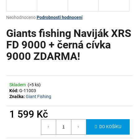
a
j
Průměrné
Neohodnoceno
Podrobnosti hodnocení
í
hodnocení
produktu
Giants fishing Naviják XRS
t
je
?
0,0
FD 9000 + černá cívka
z
9000 ZDARMA!
5
hvězdiček.
HLEDAT
Skladem
(>5 ks)
Kód:
G-11003
Značka:
Giant Fishing
1 599 Kč
Měrná
DO KOŠÍKU
cena: