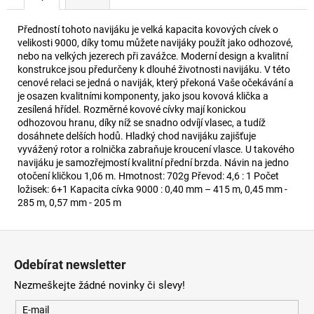
Předností tohoto navijáku je velká kapacita kovových cívek o
velikosti 9000, díky tomu můžete navijáky použít jako odhozové,
nebo na velkých jezerech při zavážce. Moderní design a kvalitní
konstrukce jsou předurčeny k dlouhé životnosti navijáku. V této
cenové relaci se jedná o naviják, který překoná Vaše očekávání a
je osazen kvalitními komponenty, jako jsou kovová klička a
zesílená hřídel. Rozměrné kovové cívky mají konickou
odhozovou hranu, díky níž se snadno odvíjí vlasec, a tudíž
dosáhnete delších hodů. Hladký chod navijáku zajišťuje
vyvážený rotor a rolnička zabraňuje kroucení vlasce. U takového
navijáku je samozřejmostí kvalitní přední brzda. Návin na jedno
otočení kličkou 1,06 m. Hmotnost: 702g Převod: 4,6 : 1 Počet
ložisek: 6+1 Kapacita cívka 9000 : 0,40 mm – 415 m, 0,45 mm -
285 m, 0,57 mm - 205 m
Z
á
Odebírat newsletter
p
Nezmeškejte žádné novinky či slevy!
a
t
E-mail