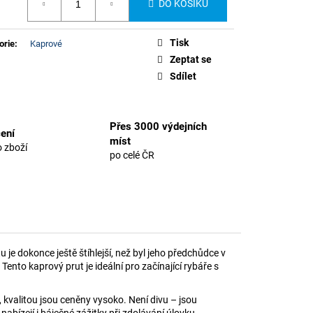
DO KOŠÍKU
Tisk
orie
:
Kaprové
Zeptat se
Sdílet
Přes 3000 výdejních
ení
míst
 zboží
po celé ČR
je dokonce ještě štíhlejší, než byl jeho předchůdce v
Tento kaprový prut je ideální pro začínající rybáře s
, kvalitou jsou ceněny vysoko. Není divu – jsou
bízejí i báječné zážitky při zdolávání úlovku.