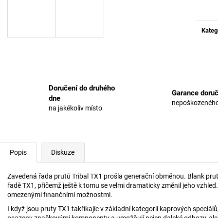
cena:
Kateg
Doručení do druhého
Garance doruč
dne
nepoškozeného
na jakékoliv místo
Popis
Diskuze
Zavedená řada prutů Tribal TX1 prošla generační obměnou. Blank prutu 
řadě TX1, přičemž ještě k tomu se velmi dramaticky změnil jeho vzhled. 
omezenými finančními možnostmi.
I když jsou pruty TX1 takříkajíc v základní kategorii kaprových speciálů
osazeny značkovými komponenty a umožňují nejen daleké odhozy, ale na