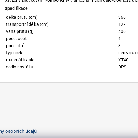
Specifikace
délka prutu (cm)
366
transportní délka (cm)
127
váha prutu (g)
406
počet oček
6
počet dílů
3
typ oček
nerezová 
materiál blanku
XT40
sedlo navijáku
DPS
y osobních údajů