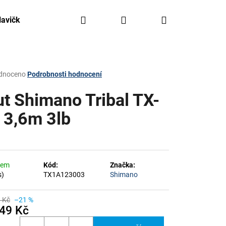
Hledat
Přihlášení
Nákupní
lavičky, háčky, olovo
Kajaky FreeAqua
Krabičky,
košík
rné
dnoceno
Podrobnosti hodnocení
ení
tu
ut Shimano Tribal TX-
 3,6m 3lb
ček.
dem
Kód:
Značka:
s)
TX1A123003
Shimano
 Kč
–21 %
049 Kč
á