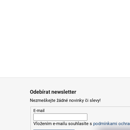
Z
á
Odebírat newsletter
p
Nezmeškejte žádné novinky či slevy!
a
t
E-mail
í
Vložením e-mailu souhlasíte s
podmínkami ochran