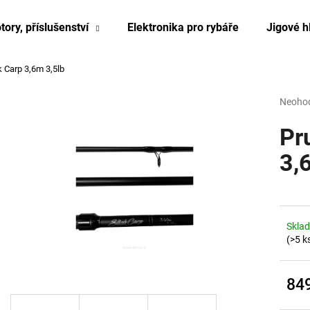
tory, příslušenství
Elektronika pro rybáře
Jigové h
k Carp 3,6m 3,5lb
Co potřebujete najít?
Průmě
Neoho
hodnoc
produk
Pr
HLEDAT
je
0,0
3,
z
5
hvězdi
Skla
(>5 k
84
Měrn