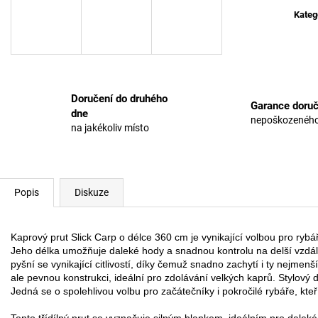
cena:
Kateg
Doručení do druhého
Garance doruč
dne
nepoškozeného
na jakékoliv místo
Popis
Diskuze
Kaprový prut Slick Carp o délce 360 cm je vynikající volbou pro rybář
Jeho délka umožňuje daleké hody a snadnou kontrolu na delší vzdále
pyšní se vynikající citlivostí, díky čemuž snadno zachytí i ty nejmen
ale pevnou konstrukci, ideální pro zdolávání velkých kaprů. Stylový 
Jedná se o spolehlivou volbu pro začátečníky i pokročilé rybáře, kteří
Tento třídílný prut se vyznačuje silným blankem, ideálním pro daleké 