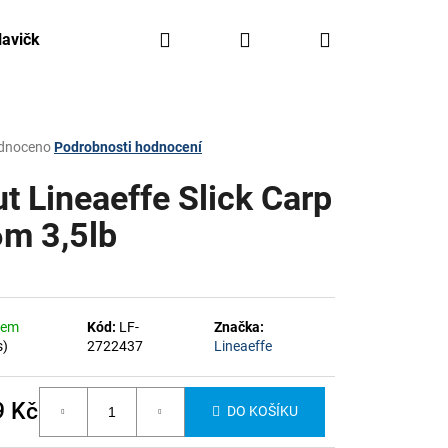
Hledat
Přihlášení
Nákupní
lavičky, háčky, olovo
Kajaky FreeAqua
Krabičky,
košík
rné
dnoceno
Podrobnosti hodnocení
ení
tu
ut Lineaeffe Slick Carp
6m 3,5lb
ček.
dem
Kód:
LF-
Značka:
s)
2722437
Lineaeffe
9 Kč
DO KOŠÍKU
á