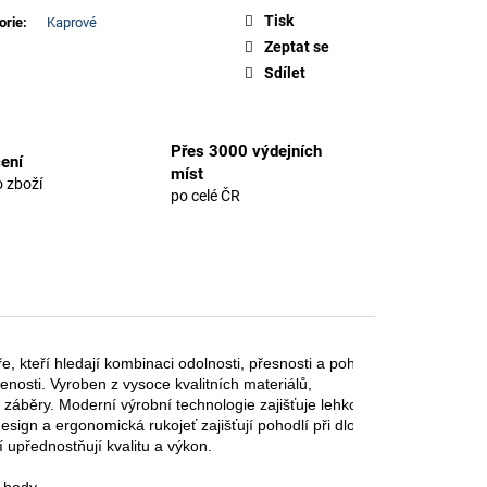
Tisk
orie
:
Kaprové
Zeptat se
Sdílet
Přes 3000 výdejních
ení
míst
 zboží
po celé ČR
e, kteří hledají kombinaci odolnosti, přesnosti a pohodlí.
nosti. Vyroben z vysoce kvalitních materiálů,
ší záběry. Moderní výrobní technologie zajišťuje lehkou,
design a ergonomická rukojeť zajišťují pohodlí při dlouhých hodinách ry
 upřednostňují kvalitu a výkon.

hody.
