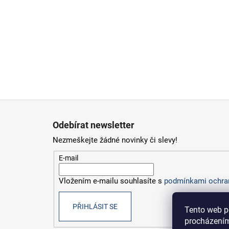
Z
á
Odebírat newsletter
p
Nezmeškejte žádné novinky či slevy!
a
t
E-mail
í
Vložením e-mailu souhlasíte s
podmínkami ochran
PŘIHLÁSIT SE
Tento web p
procházením