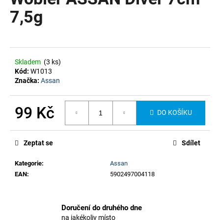
je
a
0,0
7,5g
z
j
5
í
hvězdiček.
t
?
Skladem
(3 ks)
Kód:
W1013
Značka:
Assan
99 Kč
DO KOŠÍKU
HLEDAT
Měrná
cena:
Zeptat se
Sdílet
Kategorie
:
Assan
EAN
:
5902497004118
Doručení do druhého dne
na jakékoliv místo