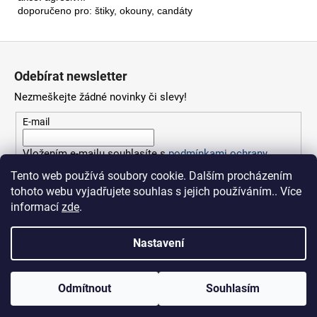
doporučeno pro: štiky, okouny, candáty
Z
á
Odebírat newsletter
p
Nezmeškejte žádné novinky či slevy!
a
t
E-mail
í
Vložením e-mailu souhlasíte s
podmínkami ochrany
osobních údajů
Tento web používá soubory cookie. Dalším procházením
tohoto webu vyjadřujete souhlas s jejich používáním.. Více
PŘIHLÁSIT SE
informací
zde
.
Nastavení
Vytvořil Shoptet
Odmítnout
Souhlasím
Copyright 2026
Fishingsport.cz
. Všechna práva vyhrazena.