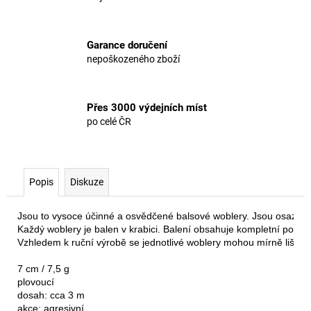
Garance doručení
nepoškozeného zboží
Přes 3000 výdejních míst
po celé ČR
Popis
Diskuze
Jsou to vysoce účinné a osvědčené balsové woblery. Jsou osazeny
Každý woblery je balen v krabici. Balení obsahuje kompletní popis
Vzhledem k ruční výrobě se jednotlivé woblery mohou mírně lišit.

7 cm / 7,5 g

plovoucí

dosah: cca 3 m

akce: agresivní
