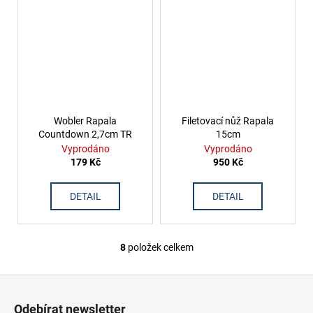
Wobler Rapala
Filetovací nůž Rapala
Countdown 2,7cm TR
15cm
Vyprodáno
Vyprodáno
179 Kč
950 Kč
DETAIL
DETAIL
8
položek celkem
O
v
Z
l
á
á
Odebírat newsletter