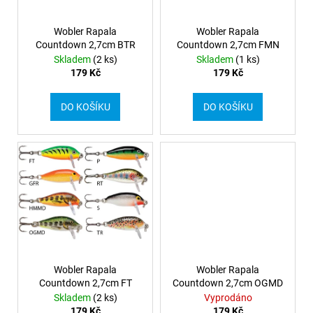
d
r
a
u
o
Wobler Rapala
Wobler Rapala
j
k
Countdown 2,7cm BTR
Countdown 2,7cm FMN
d
í
Skladem
(2 ks)
Skladem
(1 ks)
t
u
t
179 Kč
179 Kč
ů
k
?
t
DO KOŠÍKU
DO KOŠÍKU
ů
HLEDAT
Wobler Rapala
Wobler Rapala
Countdown 2,7cm FT
Countdown 2,7cm OGMD
Skladem
(2 ks)
Vyprodáno
179 Kč
179 Kč