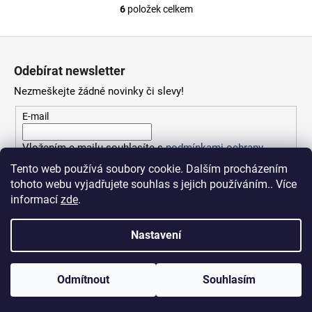
6
položek celkem
O
v
Z
l
á
á
Odebírat newsletter
d
p
a
Nezmeškejte žádné novinky či slevy!
a
c
t
E-mail
í
í
p
Vložením e-mailu souhlasíte s
podmínkami ochrany
r
osobních údajů
v
Tento web používá soubory cookie. Dalším procházením
k
tohoto webu vyjadřujete souhlas s jejich používáním.. Více
PŘIHLÁSIT SE
y
informací
zde
.
v
ý
Nastavení
p
i
Vytvořil Shoptet
s
Odmítnout
Souhlasím
Copyright 2026
Fishingsport.cz
. Všechna práva vyhrazena.
u