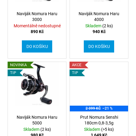
d
r
a
u
o
Naviják Nomura Haru
Naviják Nomura Haru
j
k
3000
4000
d
í
Momentálně nedostupné
Skladem
(2 ks)
t
u
t
890 Kč
940 Kč
ů
k
?
t
DO KOŠÍKU
DO KOŠÍKU
ů
NOVINKA
AKCE
HLEDAT
TIP
TIP
2 099 KČ
–21 %
Naviják Nomura Haru
Prut Nomura Senshi
5000
180cm 0,8-3,5g
Skladem
(2 ks)
Skladem
(>5 ks)
980 Kč
1 649 Kč