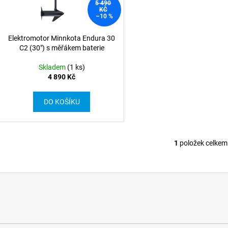
5 490
d
r
KČ
–10 %
u
o
k
d
Elektromotor Minnkota Endura 30
t
C2 (30") s měřákem baterie
u
ů
k
Skladem
(1 ks)
t
4 890 Kč
ů
DO KOŠÍKU
1
položek celkem
O
v
l
á
d
a
c
í