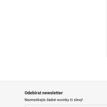
l
Z
á
Odebírat newsletter
p
Nezmeškejte žádné novinky či slevy!
a