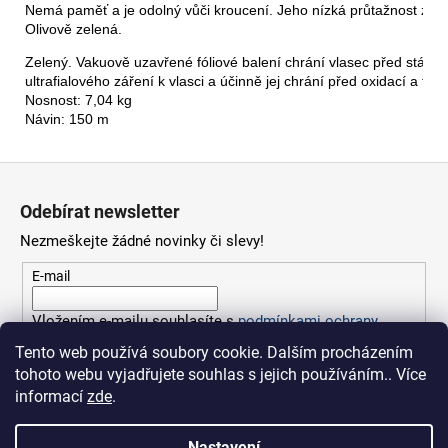
Nemá paměť a je odolný vůči kroucení. Jeho nízká průtažnost zajišťuj
Olivově zelená.
Zelený. Vakuově uzavřené fóliové balení chrání vlasec před stárnu
ultrafialového záření k vlasci a účinně jej chrání před oxidací a f
Nosnost: 7,04 kg
Návin: 150 m
Z
á
Odebírat newsletter
p
Nezmeškejte žádné novinky či slevy!
a
t
E-mail
í
Vložením e-mailu souhlasíte s
podmínkami ochrany
osobních údajů
Tento web používá soubory cookie. Dalším procházením
tohoto webu vyjadřujete souhlas s jejich používáním.. Více
PŘIHLÁSIT SE
informací
zde
.
Nastavení