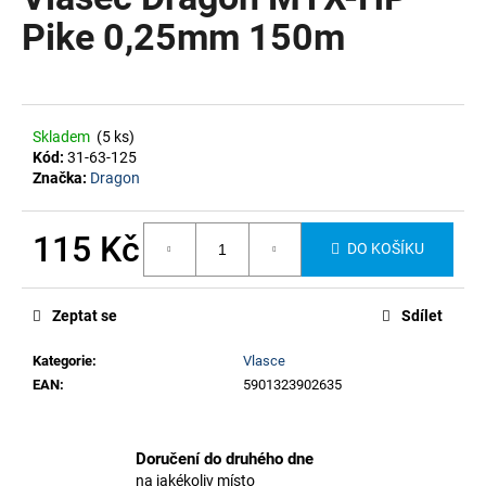
je
a
0,0
Pike 0,25mm 150m
z
j
5
í
hvězdiček.
t
?
Skladem
(5 ks)
Kód:
31-63-125
Značka:
Dragon
115 Kč
DO KOŠÍKU
HLEDAT
Měrná
cena:
Zeptat se
Sdílet
Kategorie
:
Vlasce
EAN
:
5901323902635
Doručení do druhého dne
na jakékoliv místo