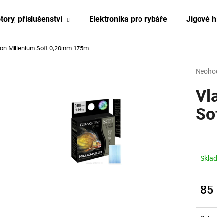
tory, příslušenství
Elektronika pro rybáře
Jigové h
gon Millenium Soft 0,20mm 175m
Co potřebujete najít?
Průmě
Neoho
hodnoc
produk
Vl
HLEDAT
je
0,0
So
z
5
hvězdi
Skla
85
Měrn
cena: