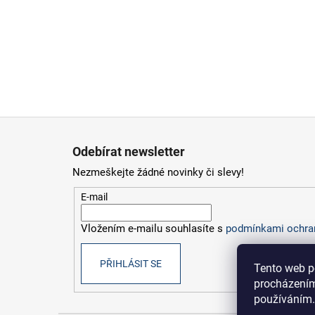
Z
á
Odebírat newsletter
p
Nezmeškejte žádné novinky či slevy!
a
t
E-mail
í
Vložením e-mailu souhlasíte s
podmínkami ochran
PŘIHLÁSIT SE
Tento web p
procházením
používáním.