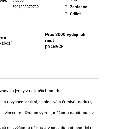
orie
:
Vlasce
5901323879739
Zeptat se
Sdílet
Přes 3000 výdejních
ení
míst
 zboží
po celé ČR
ny za jedny z nejlepších na trhu.

á o vysoce kvalitní, spolehlivé a čerstvé produkty.

yto vlasce pro Dragon vyrábí, můžeme nabídnout zvýšenou lineární a u
ězců se zvýšenou délkou a v souladu s přesně definovanými parametry,