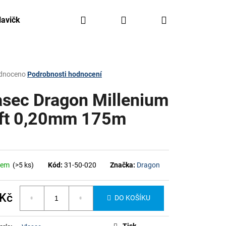
Hledat
Přihlášení
Nákupní
lavičky, háčky, olovo
Kajaky FreeAqua
Krabičky,
košík
rné
dnoceno
Podrobnosti hodnocení
ení
tu
asec Dragon Millenium
ft 0,20mm 175m
ček.
dem
(>5 ks)
Kód:
31-50-020
Značka:
Dragon
 Kč
DO KOŠÍKU
á
Tisk