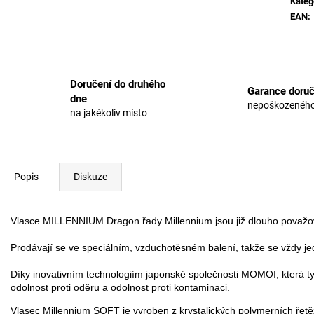
Kateg
EAN
:
Doručení do druhého
Garance doruč
dne
nepoškozeného
na jakékoliv místo
Popis
Diskuze
Vlasce MILLENNIUM Dragon řady Millennium jsou již dlouho považová
Prodávají se ve speciálním, vzduchotěsném balení, takže se vždy jedn
Díky inovativním technologiím japonské společnosti MOMOI, která t
odolnost proti oděru a odolnost proti kontaminaci.
Vlasec Millennium SOFT je vyroben z krystalických polymerních řet