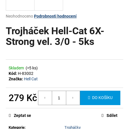
a
j
Průměrné
Neohodnoceno
Podrobnosti hodnocení
í
hodnocení
produktu
Trojháček Hell-Cat 6X-
t
je
?
0,0
Strong vel. 3/0 - 5ks
z
5
hvězdiček.
HLEDAT
Skladem
(>5 ks)
Kód:
H-83002
Značka:
Hell Cat
279 Kč
DO KOŠÍKU
Měrná
cena:
Zeptat se
Sdílet
Kategorie
:
Trojháčky