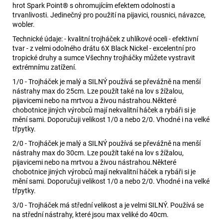
hrot Spark Point® s ohromujícím efektem odolnosti a
trvanlivosti. Jedinečný pro použití na pijavici, rousnici, návazce,
wobler.
Technické údaje: - kvalitní trojháček z uhlíkové oceli - efektivní
tvar - z velmi odolného drátu 6X Black Nickel - excelentní pro
tropické druhy a sumce Všechny trojháčky můžete vystravit
extrémnímu zatížení.
1/0 - Trojháček je malý a SILNÝ používá se převážně na menší
nástrahy max do 25cm. Lze použít také na lov s žížalou,
pijavicemi nebo na mrtvou a živou nástrahou.Některé
chobotnice jiných výrobců mají nekvalitní háček a rybáři si je
mění sami. Doporučuji velikost 1/0 a nebo 2/0. Vhodné i na velké
třpytky.
2/0 - Trojháček je malý a SILNÝ používá se převážně na menší
nástrahy max do 30cm. Lze použít také na lov s žížalou,
pijavicemi nebo na mrtvou a živou nástrahou.Některé
chobotnice jiných výrobců mají nekvalitní háček a rybáři si je
mění sami. Doporučuji velikost 1/0 a nebo 2/0. Vhodné i na velké
třpytky.
3/0 - Trojháček má střední velikost a je velmi SILNÝ. Používá se
na střední nástrahy, které jsou max veliké do 40cm.