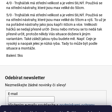
4/0 - Trojháček má střední velikost a je velmi SILNÝ. Používá se
na střední nástrahy, které jsou max veliké do 50cm.
5/0 - Trojháček má střední velikost a je velmi SILNÝ. Používá se
na střední nástrahy, které jsou max veliké do 55cm a výš. To už je
na pořádné nástrahy jako jsou kapři i 60cm a více. Velikosti
háčků se nedají přesně určit- živou nebo mrtvou se to nedá tak
přesně určit, protože někdy Vás situace dožene k jiným
variantám. Také záleží jakou rybu budete mít. Např. Cejn je
vysoký a naopak jelec je nízká ryba. Tady to může být podle
situace a montáže.
Balení: 5ks
Z
á
Odebírat newsletter
p
Nezmeškejte žádné novinky či slevy!
a
t
E-mail
í
Vložením e-mailu souhlasíte s
podmínkami ochrany
osobních údajů