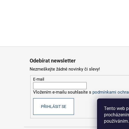
Z
á
Odebírat newsletter
p
Nezmeškejte žádné novinky či slevy!
a
t
E-mail
í
Vložením e-mailu souhlasíte s
podmínkami ochran
PŘIHLÁSIT SE
Tento web p
procházením
používáním.