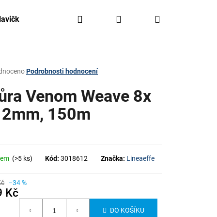
Hledat
Přihlášení
Nákupní
lavičky, háčky, olovo
Kajaky FreeAqua
Krabičky,
košík
rné
dnoceno
Podrobnosti hodnocení
ení
tu
ůra Venom Weave 8x
12mm, 150m
ček.
dem
(>5 ks)
Kód:
3018612
Značka:
Lineaeffe
Kč
–34 %
9 Kč
á
DO KOŠÍKU