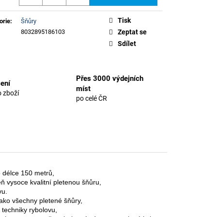
Tisk
orie
:
Šňůry
8032895186103
Zeptat se
Sdílet
Přes 3000 výdejních
ení
míst
 zboží
po celé ČR
o délce 150 metrů,
eň vysoce kvalitní pletenou šňůru,
vu.
 jako všechny pletené šňůry,
é techniky rybolovu,