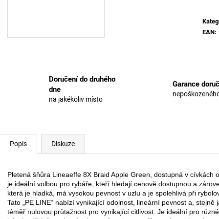
Kateg
EAN
:
Doručení do druhého
Garance doruč
dne
nepoškozeného
na jakékoliv místo
Popis
Diskuze
Pletená šňůra Lineaeffe 8X Braid Apple Green, dostupná v cívkách 
je ideální volbou pro rybáře, kteří hledají cenově dostupnou a zárov
která je hladká, má vysokou pevnost v uzlu a je spolehlivá při rybolo
Tato „PE LINE“ nabízí vynikající odolnost, lineární pevnost a, stejně
téměř nulovou průtažnost pro vynikající citlivost. Je ideální pro různ