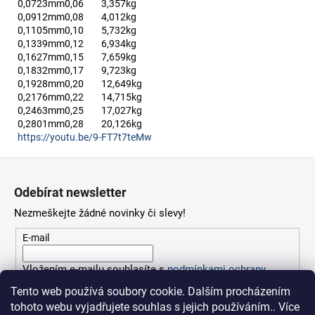
0,0723mm
0,06
3,357kg
0,0912mm
0,08
4,012kg
0,1105mm
0,10
5,732kg
0,1339mm
0,12
6,934kg
0,1627mm
0,15
7,659kg
0,1832mm
0,17
9,723kg
0,1928mm
0,20
12,649kg
0,2176mm
0,22
14,715kg
0,2463mm
0,25
17,027kg
0,2801mm
0,28
20,126kg
https://youtu.be/9-FT7t7teMw
Z
á
Odebírat newsletter
p
Nezmeškejte žádné novinky či slevy!
a
t
E-mail
í
Vložením e-mailu souhlasíte s
podmínkami ochrany
osobních údajů
Tento web používá soubory cookie. Dalším procházením
tohoto webu vyjadřujete souhlas s jejich používáním.. Více