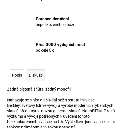
Garance doručení
nepoškozeného zboží
Přes 3000 výdejních míst
po celé ČR
Popis
Diskuze
Žádná pletená šňůra, žádný monofil.
Nahazuje se s ním o 35% dál než s ostatními vlasci!
Berkley, světový lídr ve vývoji a výrobě moderních rybářských
vlasců představuje novou generaci vlasců NanoFilTM. 7 roků
výzkumu a vývoje potřebných k uvedení tohoto
bezkonkurenčního vlasce na trh. Výsledkem jsou vlasce s ultra
tenkým průměrem a vysokou nosností.