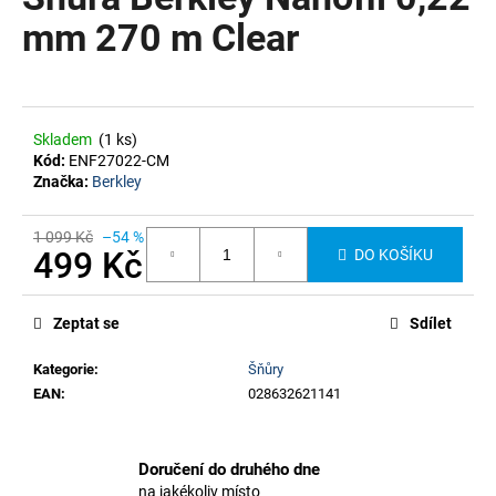
je
a
0,0
mm 270 m Clear
z
j
5
í
hvězdiček.
t
?
Skladem
(1 ks)
Kód:
ENF27022-CM
Značka:
Berkley
1 099 Kč
–54 %
499 Kč
DO KOŠÍKU
HLEDAT
Měrná
cena:
Zeptat se
Sdílet
Kategorie
:
Šňůry
EAN
:
028632621141
Doručení do druhého dne
na jakékoliv místo