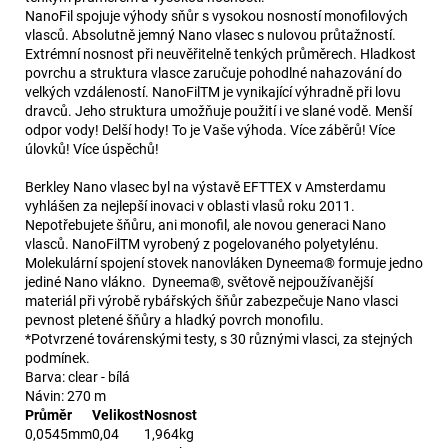
NanoFil spojuje výhody sňůr s vysokou nosností monofilových
vlasců. Absolutně jemný Nano vlasec s nulovou průtažností.
Extrémní nosnost při neuvěřitelně tenkých průměrech. Hladkost
povrchu a struktura vlasce zaručuje pohodlné nahazování do
velkých vzdáleností. NanoFilTM je vynikající výhradně při lovu
dravců. Jeho struktura umožňuje použití i ve slané vodě. Menší
odpor vody! Delší hody! To je Vaše výhoda. Více záběrů! Více
úlovků! Více úspěchů!
Berkley Nano vlasec byl na výstavě EFTTEX v Amsterdamu
vyhlášen za nejlepší inovaci v oblasti vlasů roku 2011.
Nepotřebujete šňůru, ani monofil, ale novou generaci Nano
vlasců. NanoFilTM vyrobený z pogelovaného polyetylénu.
Molekulární spojení stovek nanovláken Dyneema® formuje jedno
jediné Nano vlákno. Dyneema®, světově nejpoužívanější
materiál při výrobě rybářských šňůr zabezpečuje Nano vlasci
pevnost pletené šňůry a hladký povrch monofilu.
*Potvrzené továrenskými testy, s 30 různými vlasci, za stejných
podmínek.
Barva: clear - bílá
Návin: 270 m
Průměr
Velikost
Nosnost
0,0545mm
0,04
1,964kg