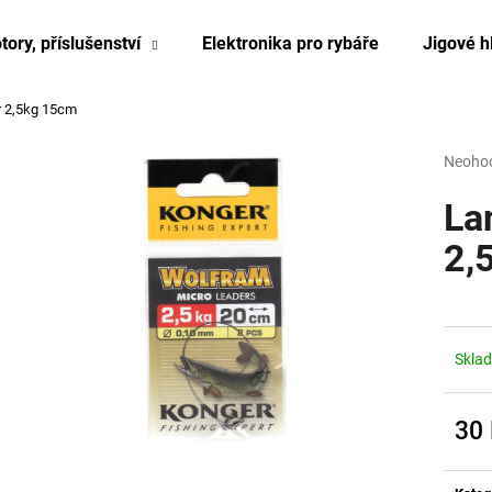
tory, příslušenství
Elektronika pro rybáře
Jigové h
r 2,5kg 15cm
Co potřebujete najít?
Průmě
Neoho
hodnoc
produk
La
HLEDAT
je
0,0
2,
z
5
hvězdi
Skla
30
Měrn
cena: