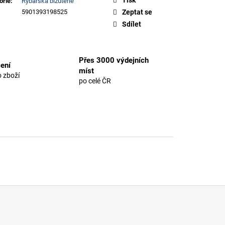
orie
:
Rybářská bižuterie
5901393198525
Zeptat se
Sdílet
Přes 3000 výdejních
ení
míst
 zboží
po celé ČR