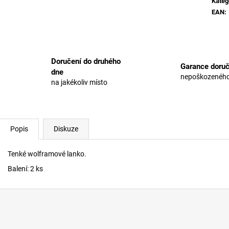
Kateg
EAN
:
Doručení do druhého
Garance doruč
dne
nepoškozeného
na jakékoliv místo
Popis
Diskuze
Tenké wolframové lanko.
Balení: 2 ks