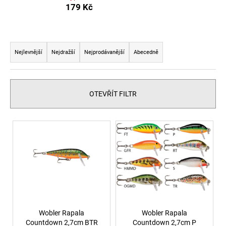
179 Kč
a
j
í
Ř
t
a
Nejlevnější
Nejdražší
Nejprodávanější
Abecedně
?
z
e
n
OTEVŘÍT FILTR
í
p
HLEDAT
V
r
ý
o
p
d
i
u
s
k
p
t
r
ů
o
Wobler Rapala
Wobler Rapala
Countdown 2,7cm BTR
Countdown 2,7cm P