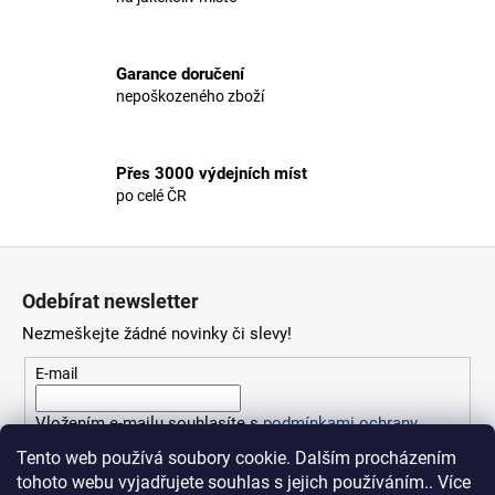
d
a
c
Garance doručení
í
nepoškozeného zboží
p
r
v
Přes 3000 výdejních míst
k
po celé ČR
y
v
ý
Z
p
á
i
Odebírat newsletter
p
s
Nezmeškejte žádné novinky či slevy!
a
u
t
E-mail
í
Vložením e-mailu souhlasíte s
podmínkami ochrany
osobních údajů
Tento web používá soubory cookie. Dalším procházením
tohoto webu vyjadřujete souhlas s jejich používáním.. Více