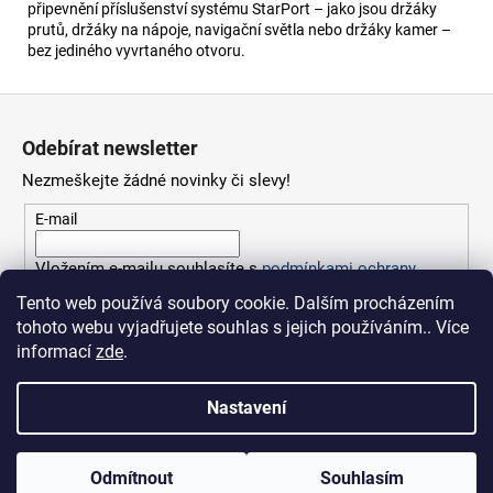
připevnění příslušenství systému StarPort – jako jsou držáky
prutů, držáky na nápoje, navigační světla nebo držáky kamer –
bez jediného vyvrtaného otvoru.
Z
á
Odebírat newsletter
p
Nezmeškejte žádné novinky či slevy!
a
t
E-mail
í
Vložením e-mailu souhlasíte s
podmínkami ochrany
osobních údajů
Tento web používá soubory cookie. Dalším procházením
tohoto webu vyjadřujete souhlas s jejich používáním.. Více
PŘIHLÁSIT SE
informací
zde
.
Nastavení
Vytvořil Shoptet
Odmítnout
Souhlasím
Copyright 2026
Fishingsport.cz
. Všechna práva vyhrazena.