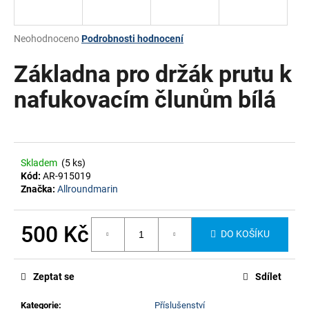
a
j
Průměrné
Neohodnoceno
Podrobnosti hodnocení
í
hodnocení
produktu
Základna pro držák prutu k
t
je
?
0,0
nafukovacím člunům bílá
z
5
hvězdiček.
HLEDAT
Skladem
(5 ks)
Kód:
AR-915019
Značka:
Allroundmarin
500 Kč
DO KOŠÍKU
Měrná
cena:
Zeptat se
Sdílet
Kategorie
:
Příslušenství