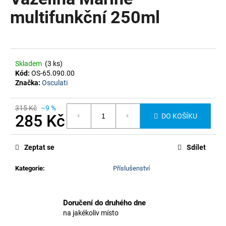
je
a
0,0
multifunkční 250ml
z
j
5
í
hvězdiček.
t
?
Skladem
(3 ks)
Kód:
OS-65.090.00
Značka:
Osculati
315 Kč
–9 %
285 Kč
DO KOŠÍKU
HLEDAT
Měrná
cena:
Zeptat se
Sdílet
Kategorie
:
Příslušenství
Doručení do druhého dne
na jakékoliv místo