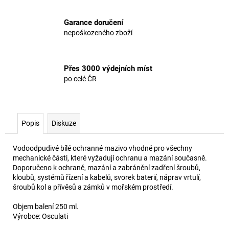
Garance doručení
nepoškozeného zboží
Přes 3000 výdejních míst
po celé ČR
Popis
Diskuze
Vodoodpudivé bílé ochranné mazivo vhodné pro všechny
mechanické části, které vyžadují ochranu a mazání současně.
Doporučeno k ochraně, mazání a zabránění zadření šroubů,
kloubů, systémů řízení a kabelů, svorek baterií, náprav vrtulí,
šroubů kol a přívěsů a zámků v mořském prostředí.
Objem balení 250 ml.
Výrobce:
Osculati