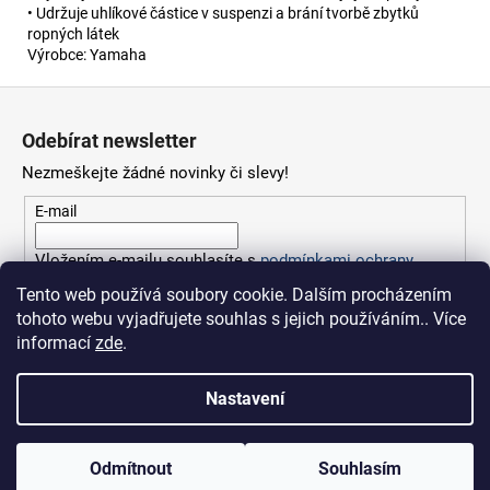
• Udržuje uhlíkové částice v suspenzi a brání tvorbě zbytků
ropných látek
Výrobce: Yamaha
Z
á
Odebírat newsletter
p
Nezmeškejte žádné novinky či slevy!
a
t
E-mail
í
Vložením e-mailu souhlasíte s
podmínkami ochrany
osobních údajů
Tento web používá soubory cookie. Dalším procházením
tohoto webu vyjadřujete souhlas s jejich používáním.. Více
PŘIHLÁSIT SE
informací
zde
.
Nastavení
Vytvořil Shoptet
Odmítnout
Souhlasím
Copyright 2026
Fishingsport.cz
. Všechna práva vyhrazena.