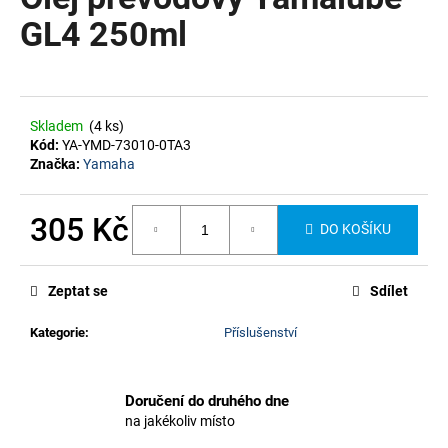
je
a
0,0
GL4 250ml
z
j
5
í
hvězdiček.
t
?
Skladem
(4 ks)
Kód:
YA-YMD-73010-0TA3
Značka:
Yamaha
305 Kč
DO KOŠÍKU
HLEDAT
Měrná
cena:
Zeptat se
Sdílet
Kategorie
:
Příslušenství
Doručení do druhého dne
na jakékoliv místo