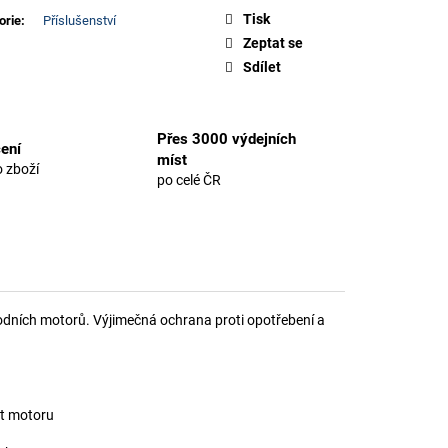
Tisk
orie
:
Příslušenství
Zeptat se
Sdílet
Přes 3000 výdejních
ení
míst
 zboží
po celé ČR
lodních motorů. Výjimečná ochrana proti opotřebení a
st motoru