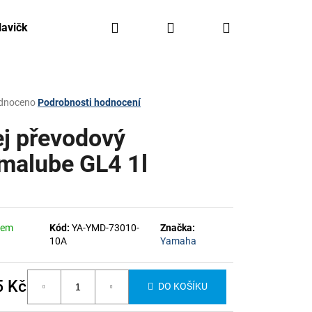
Hledat
Přihlášení
Nákupní
lavičky, háčky, olovo
Kajaky FreeAqua
Krabičky,
košík
rné
dnoceno
Podrobnosti hodnocení
ení
tu
ej převodový
malube GL4 1l
ček.
dem
Kód:
YA-YMD-73010-
Značka:
)
10A
Yamaha
5 Kč
DO KOŠÍKU
á