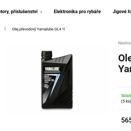
tory, příslušenství
Elektronika pro rybáře
Jigové h
Olej převodový Yamalube GL4 1l
Co potřebujete najít?
Průmě
Neoho
hodnoc
produk
Ol
HLEDAT
je
0,0
Ya
z
5
hvězdi
Skla
(5 ks
56
Měrn