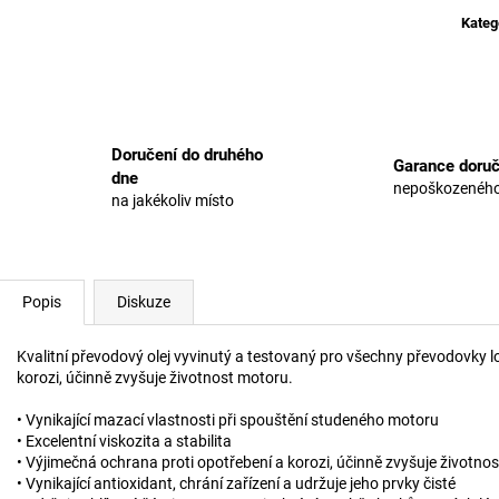
cena:
Kateg
Doručení do druhého
Garance doruč
dne
nepoškozeného
na jakékoliv místo
Popis
Diskuze
Kvalitní převodový olej vyvinutý a testovaný pro všechny převodovky 
korozi, účinně zvyšuje životnost motoru.
• Vynikající mazací vlastnosti při spouštění studeného motoru
• Excelentní viskozita a stabilita
• Výjimečná ochrana proti opotřebení a korozi, účinně zvyšuje životno
• Vynikající antioxidant, chrání zařízení a udržuje jeho prvky čisté