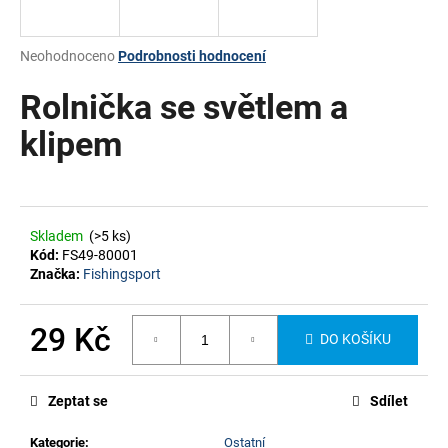
a
j
Průměrné
Neohodnoceno
Podrobnosti hodnocení
í
hodnocení
produktu
Rolnička se světlem a
t
je
?
0,0
klipem
z
5
hvězdiček.
HLEDAT
Skladem
(>5 ks)
Kód:
FS49-80001
Značka:
Fishingsport
29 Kč
DO KOŠÍKU
Měrná
cena:
Zeptat se
Sdílet
Kategorie
:
Ostatní