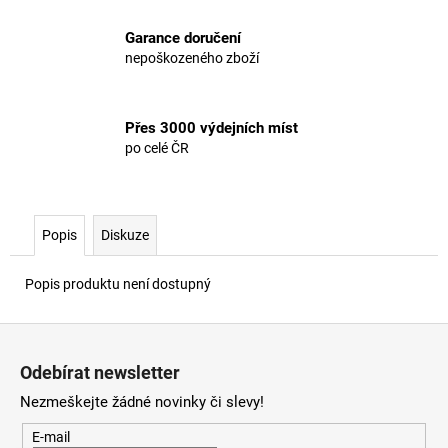
Garance doručení
nepoškozeného zboží
Přes 3000 výdejních míst
po celé ČR
Popis
Diskuze
Popis produktu není dostupný
Z
á
Odebírat newsletter
p
Nezmeškejte žádné novinky či slevy!
a
t
E-mail