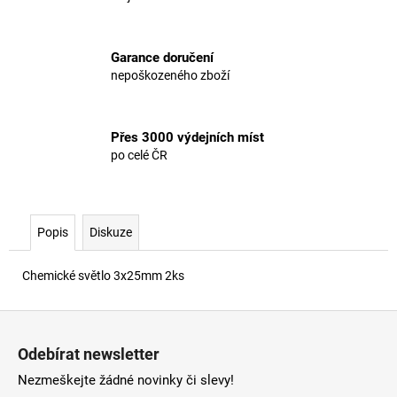
Garance doručení
nepoškozeného zboží
Přes 3000 výdejních míst
po celé ČR
Popis
Diskuze
Chemické světlo 3x25mm 2ks
Z
á
Odebírat newsletter
p
Nezmeškejte žádné novinky či slevy!
a