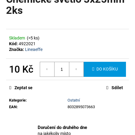
je
a
0,0
2ks
z
j
5
í
hvězdiček.
t
?
Skladem
(>5 ks)
Kód:
4922021
Značka:
Lineaeffe
10 Kč
DO KOŠÍKU
HLEDAT
Měrná
cena:
Zeptat se
Sdílet
Kategorie
:
Ostatní
EAN
:
8032895073663
Doručení do druhého dne
na jakékoliv místo