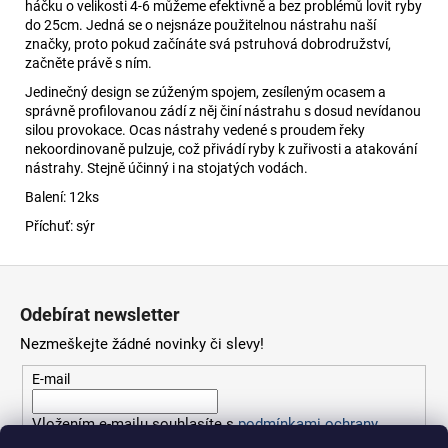
háčku o velikosti 4-6 můžeme efektivně a bez problémů lovit ryby
do 25cm. Jedná se o nejsnáze použitelnou nástrahu naší
značky, proto pokud začínáte svá pstruhová dobrodružství,
začněte právě s ním.
Jedinečný design se zúženým spojem, zesíleným ocasem a
správně profilovanou zádí z něj činí nástrahu s dosud nevídanou
silou provokace. Ocas nástrahy vedené s proudem řeky
nekoordinovaně pulzuje, což přivádí ryby k zuřivosti a atakování
nástrahy. Stejně účinný i na stojatých vodách.
Balení: 12ks
Příchuť: sýr
Z
á
Odebírat newsletter
p
Nezmeškejte žádné novinky či slevy!
a
t
E-mail
í
Vložením e-mailu souhlasíte s
podmínkami ochrany
osobních údajů