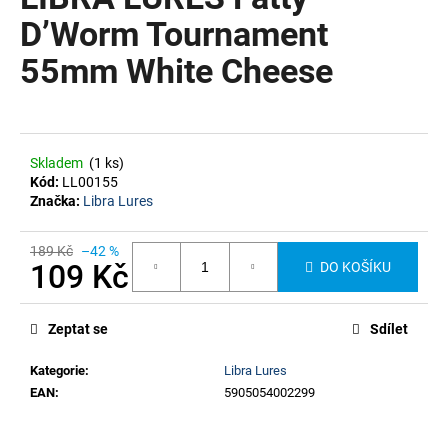
je
a
0,0
D’Worm Tournament
z
j
55mm White Cheese
5
í
hvězdiček.
t
?
Skladem
(1 ks)
Kód:
LL00155
Značka:
Libra Lures
HLEDAT
189 Kč
–42 %
109 Kč
DO KOŠÍKU
Měrná
cena:
Zeptat se
Sdílet
Kategorie
:
Libra Lures
EAN
:
5905054002299