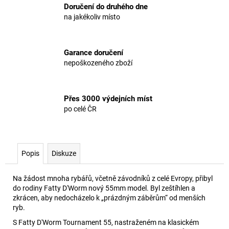
Doručení do druhého dne
na jakékoliv místo
Garance doručení
nepoškozeného zboží
Přes 3000 výdejních míst
po celé ČR
Popis
Diskuze
Na žádost mnoha rybářů, včetně závodníků z celé Evropy, přibyl
do rodiny Fatty D'Worm nový 55mm model. Byl zeštíhlen a
zkrácen, aby nedocházelo k „prázdným záběrům“ od menších
ryb.
S Fatty D'Worm Tournament 55, nastraženém na klasickém