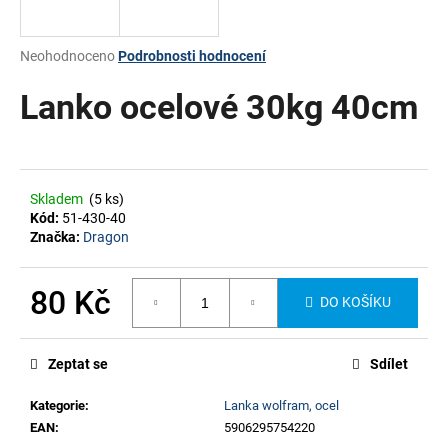
a
j
Průměrné
Neohodnoceno
Podrobnosti hodnocení
í
hodnocení
produktu
Lanko ocelové 30kg 40cm
t
je
?
0,0
z
5
hvězdiček.
Skladem
(5 ks)
Kód:
51-430-40
HLEDAT
Značka:
Dragon
80 Kč
DO KOŠÍKU
Měrná
cena:
Zeptat se
Sdílet
Kategorie
:
Lanka wolfram, ocel
EAN
:
5906295754220