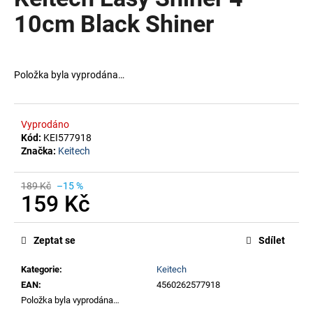
je
a
0,0
10cm Black Shiner
z
j
5
í
hvězdiček.
t
Položka byla vyprodána…
?
Vyprodáno
Kód:
KEI577918
Značka:
Keitech
HLEDAT
189 Kč
–15 %
159 Kč
Měrná
cena:
Zeptat se
Sdílet
Kategorie
:
Keitech
EAN
:
4560262577918
Položka byla vyprodána…