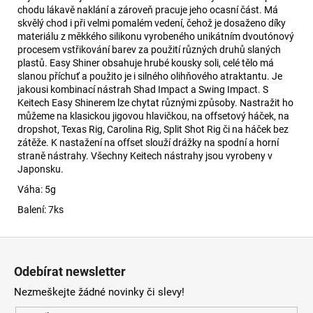
chodu lákavě naklání a zároveň pracuje jeho ocasní část. Má
skvělý chod i při velmi pomalém vedení, čehož je dosaženo díky
materiálu z měkkého silikonu vyrobeného unikátním dvoutónový
procesem vstřikování barev za použití různých druhů slaných
plastů. Easy Shiner obsahuje hrubé kousky soli, celé tělo má
slanou příchuť a použito je i silného olihňového atraktantu. Je
jakousi kombinací nástrah Shad Impact a Swing Impact. S
Keitech Easy Shinerem lze chytat různými způsoby. Nastražit ho
můžeme na klasickou jigovou hlavičkou, na offsetový háček, na
dropshot, Texas Rig, Carolina Rig, Split Shot Rig či na háček bez
zátěže. K nastažení na offset slouží drážky na spodní a horní
straně nástrahy. Všechny Keitech nástrahy jsou vyrobeny v
Japonsku.
Váha: 5g
Balení: 7ks
Z
á
Odebírat newsletter
p
Nezmeškejte žádné novinky či slevy!
a