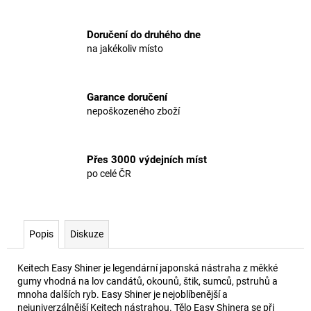
Doručení do druhého dne
na jakékoliv místo
Garance doručení
nepoškozeného zboží
Přes 3000 výdejních míst
po celé ČR
Popis
Diskuze
Keitech Easy Shiner je legendární japonská nástraha z měkké
gumy vhodná na lov candátů, okounů, štik, sumců, pstruhů a
mnoha dalších ryb. Easy Shiner je nejoblíbenější a
nejuniverzálnější Keitech nástrahou. Tělo Easy Shinera se při