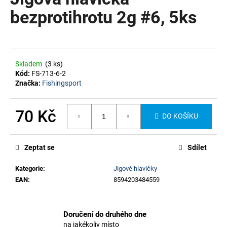
je
a
0,0
bezprotihrotu 2g #6, 5ks
z
j
5
í
hvězdiček.
t
?
Skladem
(3 ks)
Kód:
FS-713-6-2
Značka:
Fishingsport
70 Kč
DO KOŠÍKU
HLEDAT
Měrná
cena:
Zeptat se
Sdílet
Kategorie
:
Jigové hlavičky
EAN
:
8594203484559
Doručení do druhého dne
na jakékoliv místo