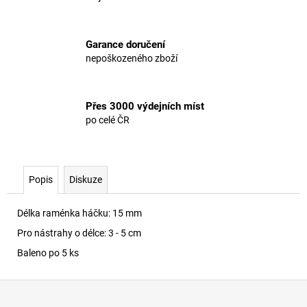
Garance doručení
nepoškozeného zboží
Přes 3000 výdejních míst
po celé ČR
Popis
Diskuze
Délka raménka háčku: 15 mm
Pro nástrahy o délce: 3 - 5 cm
Baleno po 5 ks
Z
á