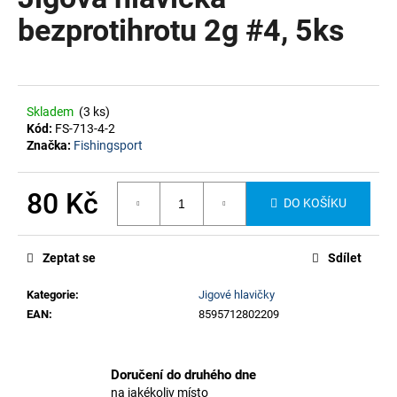
je
a
0,0
bezprotihrotu 2g #4, 5ks
z
j
5
í
hvězdiček.
t
?
Skladem
(3 ks)
Kód:
FS-713-4-2
Značka:
Fishingsport
80 Kč
DO KOŠÍKU
HLEDAT
Měrná
cena:
Zeptat se
Sdílet
Kategorie
:
Jigové hlavičky
EAN
:
8595712802209
Doručení do druhého dne
na jakékoliv místo