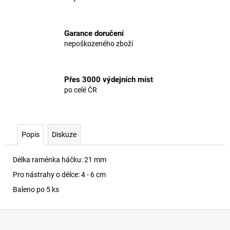
Garance doručení
nepoškozeného zboží
Přes 3000 výdejních míst
po celé ČR
Popis
Diskuze
Délka raménka háčku: 21 mm
Pro nástrahy o délce: 4 - 6 cm
Baleno po 5 ks
Z
á