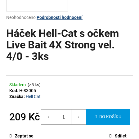
a
j
Průměrné
Neohodnoceno
Podrobnosti hodnocení
í
hodnocení
produktu
Háček Hell-Cat s očkem
t
je
?
0,0
Live Bait 4X Strong vel.
z
4/0 - 3ks
5
hvězdiček.
HLEDAT
Skladem
(>5 ks)
Kód:
H-83005
Značka:
Hell Cat
209 Kč
DO KOŠÍKU
Měrná
cena:
Zeptat se
Sdílet