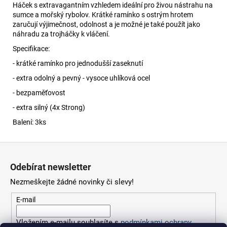
Háček s extravagantním vzhledem ideální pro živou nástrahu na
sumce a mořský rybolov. Krátké ramínko s ostrým hrotem
zaručují výjimečnost, odolnost a je možné je také použít jako
náhradu za trojháčky k vláčení.
Specifikace:
- krátké ramínko pro jednodušší zaseknutí
- extra odolný a pevný - vysoce uhlíková ocel
- bezpaměťovost
- extra silný (4x Strong)
Balení: 3ks
Z
á
Odebírat newsletter
p
Nezmeškejte žádné novinky či slevy!
a
t
E-mail
í
Vložením e-mailu souhlasíte s
podmínkami ochrany