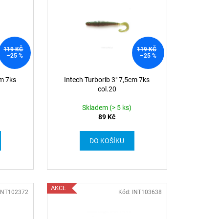
119 KČ
119 KČ
–25 %
–25 %
cm 7ks
Intech Turborib 3" 7,5cm 7ks
col.20
Skladem (> 5 ks)
89 Kč
DO KOŠÍKU
AKCE
 INT102372
Kód: INT103638