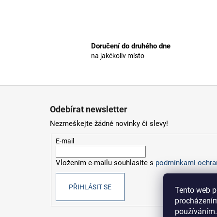
Doručení do druhého dne
na jakékoliv místo
Z
á
Odebírat newsletter
p
Nezmeškejte žádné novinky či slevy!
a
t
E-mail
í
Vložením e-mailu souhlasíte s
podmínkami ochran
PŘIHLÁSIT SE
Tento web p
procházením
používáním.