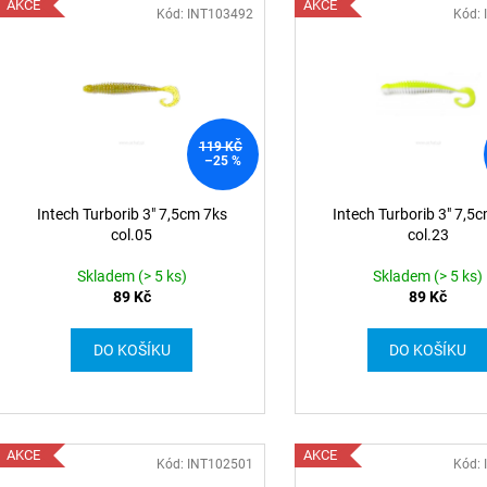
AKCE
AKCE
Kód: INT103492
Kód:
119 KČ
–25 %
Intech Turborib 3" 7,5cm 7ks
Intech Turborib 3" 7,5
col.05
col.23
Skladem (> 5 ks)
Skladem (> 5 ks)
89 Kč
89 Kč
DO KOŠÍKU
DO KOŠÍKU
AKCE
AKCE
Kód: INT102501
Kód: