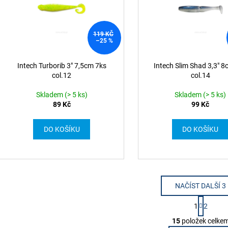
119 KČ
–25 %
Intech Turborib 3" 7,5cm 7ks
Intech Slim Shad 3,3" 8
col.12
col.14
Skladem (> 5 ks)
Skladem (> 5 ks)
89 Kč
99 Kč
DO KOŠÍKU
DO KOŠÍKU
NAČÍST DALŠÍ 3
S
1
2
t
O
r
15
položek celke
v