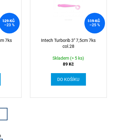
129 KČ
119 KČ
–23 %
–25 %
cm 7ks
Intech Turborib 3" 7,5cm 7ks
col.28
Skladem (> 5 ks)
89 Kč
DO KOŠÍKU
m