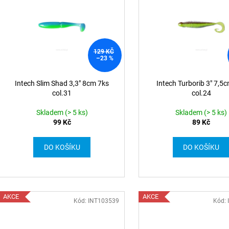
129 KČ
–23 %
Intech Slim Shad 3,3" 8cm 7ks
Intech Turborib 3" 7,5
col.31
col.24
Skladem (> 5 ks)
Skladem (> 5 ks)
99 Kč
89 Kč
DO KOŠÍKU
DO KOŠÍKU
AKCE
AKCE
Kód: INT103539
Kód: