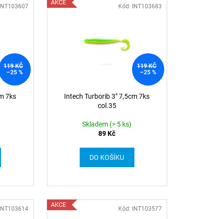
AKCE
 INT103607
Kód: INT103683
119 KČ
119 KČ
–25 %
–25 %
cm 7ks
Intech Turborib 3" 7,5cm 7ks
col.35
Skladem (> 5 ks)
89 Kč
DO KOŠÍKU
AKCE
 INT103614
Kód: INT103577