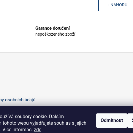
á
NAHORU
l
n
k
á
o
d
v
a
Garance doručení
á
c
n
nepoškozeného zboží
í
í
p
r
v
k
y
v
ý
p
i
y osobních údajů
s
u
oužívá soubory cookie. Dalším
Odmítnout
 tohoto webu vyjadřujete souhlas s jejich
. Více informací
zde
.