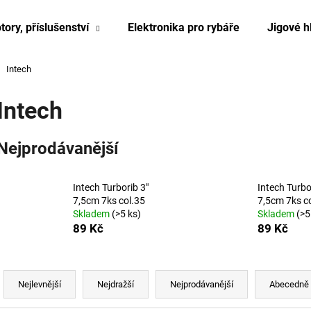
tory, příslušenství
Elektronika pro rybáře
Jigové h
Intech
Co potřebujete najít?
Intech
HLEDAT
Nejprodávanější
Intech Turborib 3"
Intech Turbo
7,5cm 7ks col.35
7,5cm 7ks c
Skladem
(>5 ks)
Skladem
(>5
89 Kč
89 Kč
Ř
a
Nejlevnější
Nejdražší
Nejprodávanější
Abecedně
z