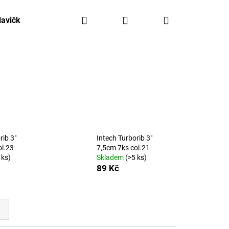
Hledat
Přihlášení
Nákupní
lavičky, háčky, olovo
Kajaky FreeAqua
Krabičky,
košík
rib 3"
Intech Turborib 3"
ol.23
7,5cm 7ks col.21
 ks)
Skladem
(>5 ks)
89 Kč