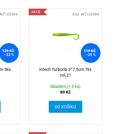
AKCE
 INT105304
Kód: INT103584
129 KČ
119 KČ
–23 %
–25 %
cm 5ks
Intech Turborib 3" 7,5cm 7ks
col.21
Skladem (> 5 ks)
89 Kč
DO KOŠÍKU