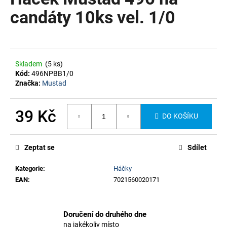
je
a
0,0
candáty 10ks vel. 1/0
z
j
5
í
hvězdiček.
t
?
Skladem
(5 ks)
Kód:
496NPBB1/0
Značka:
Mustad
39 Kč
DO KOŠÍKU
HLEDAT
Měrná
cena:
Zeptat se
Sdílet
Kategorie
:
Háčky
EAN
:
7021560020171
Doručení do druhého dne
na jakékoliv místo