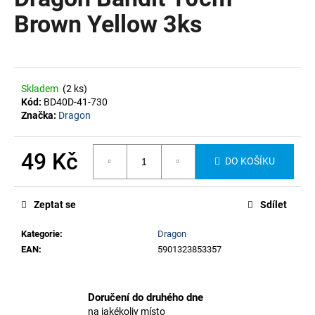
je
a
0,0
Brown Yellow 3ks
z
j
5
í
hvězdiček.
t
?
Skladem
(2 ks)
Kód:
BD40D-41-730
Značka:
Dragon
49 Kč
DO KOŠÍKU
HLEDAT
Měrná
cena:
Zeptat se
Sdílet
Kategorie
:
Dragon
EAN
:
5901323853357
Doručení do druhého dne
na jakékoliv místo