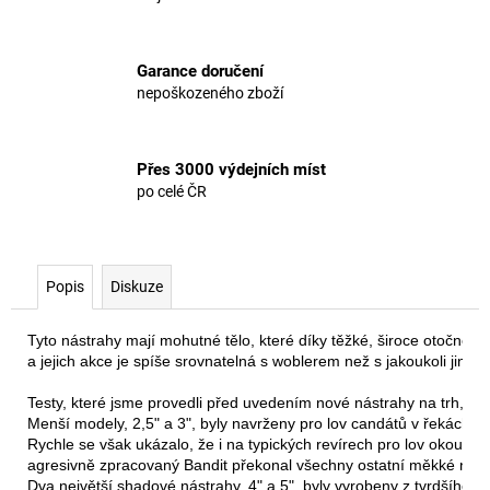
Garance doručení
nepoškozeného zboží
Přes 3000 výdejních míst
po celé ČR
Popis
Diskuze
Tyto nástrahy mají mohutné tělo, které díky těžké, široce otočné 
a jejich akce je spíše srovnatelná s woblerem než s jakoukoli jino
Testy, které jsme provedli před uvedením nové nástrahy na trh, od
Menší modely, 2,5" a 3", byly navrženy pro lov candátů v řekách s 
Rychle se však ukázalo, že i na typických revírech pro lov okounů,
agresivně zpracovaný Bandit překonal všechny ostatní měkké nástr
Dva největší shadové nástrahy, 4" a 5", byly vyrobeny z tvrdšího ma