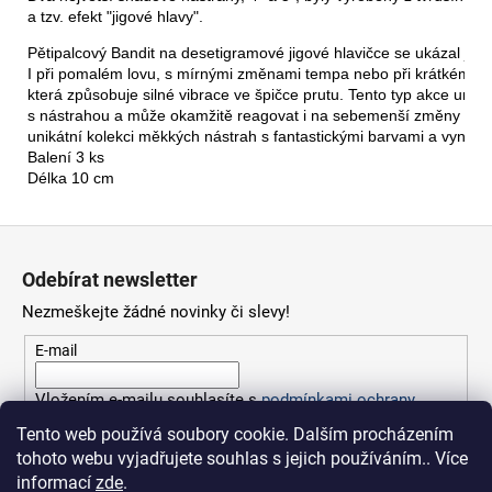
a tzv. efekt "jigové hlavy".
Pětipalcový Bandit na desetigramové jigové hlavičce se ukázal jako 
I při pomalém lovu, s mírnými změnami tempa nebo při krátkém zv
která způsobuje silné vibrace ve špičce prutu. Tento typ akce umož
s nástrahou a může okamžitě reagovat i na sebemenší změny v její
unikátní kolekci měkkých nástrah s fantastickými barvami a vynik
Balení 3 ks
Délka 10 cm
Z
á
Odebírat newsletter
p
Nezmeškejte žádné novinky či slevy!
a
t
E-mail
í
Vložením e-mailu souhlasíte s
podmínkami ochrany
osobních údajů
Tento web používá soubory cookie. Dalším procházením
tohoto webu vyjadřujete souhlas s jejich používáním.. Více
PŘIHLÁSIT SE
informací
zde
.