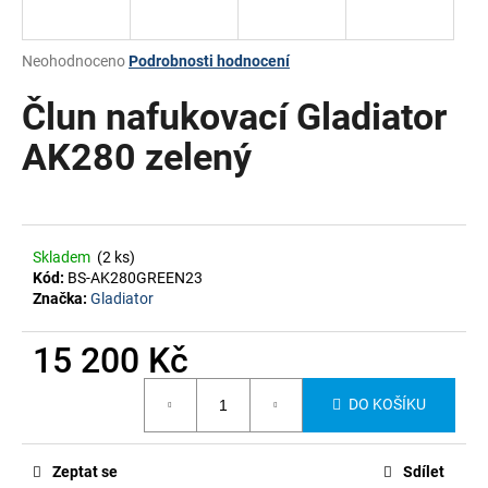
a
j
Průměrné
Neohodnoceno
Podrobnosti hodnocení
í
hodnocení
produktu
Člun nafukovací Gladiator
t
je
?
0,0
AK280 zelený
z
5
hvězdiček.
HLEDAT
Skladem
(2 ks)
Kód:
BS-AK280GREEN23
Značka:
Gladiator
15 200 Kč
Měrná
DO KOŠÍKU
cena:
Zeptat se
Sdílet