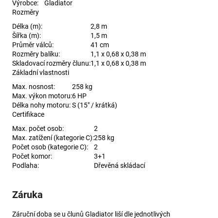
Výrobce:
Gladiator
Rozměry
Délka (m):
2,8 m
Šířka (m):
1,5 m
Průměr válců:
41 cm
Rozměry balíku:
1,1 x 0,68 x 0,38 m
Skladovací rozměry člunu:
1,1 x 0,68 x 0,38 m
Základní vlastnosti
Max. nosnost:
258 kg
Max. výkon motoru:
6 HP
Délka nohy motoru:
S (15" / krátká)
Certifikace
Max. počet osob:
2
Max. zatížení (kategorie C):
258 kg
Počet osob (kategorie C):
2
Počet komor:
3+1
Podlaha:
Dřevěná skládací
Záruka
Záruční doba se u člunů Gladiator liší dle jednotlivých