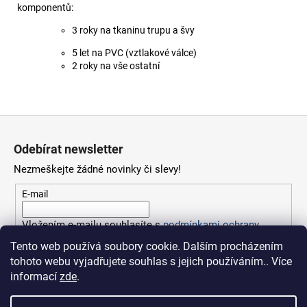
komponentů:
3 roky na tkaninu trupu a švy
5 let na PVC (vztlakové válce)
2 roky na vše ostatní
Z
á
Odebírat newsletter
p
Nezmeškejte žádné novinky či slevy!
a
t
E-mail
í
Vložením e-mailu souhlasíte s
podmínkami ochrany
osobních údajů
Tento web používá soubory cookie. Dalším procházením
tohoto webu vyjadřujete souhlas s jejich používáním.. Více
PŘIHLÁSIT SE
informací
zde
.