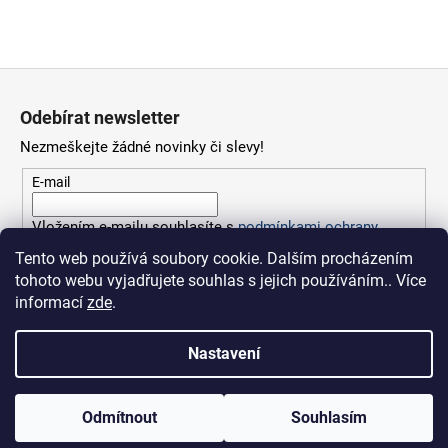
Z
á
Odebírat newsletter
p
Nezmeškejte žádné novinky či slevy!
a
t
E-mail
í
Vložením e-mailu souhlasíte s
podmínkami ochrany
osobních údajů
Tento web používá soubory cookie. Dalším procházením
tohoto webu vyjadřujete souhlas s jejich používáním.. Více
PŘIHLÁSIT SE
informací
zde
.
Nastavení
Vytvořil Shoptet
Odmítnout
Souhlasím
Copyright 2026
Fishingsport.cz
. Všechna práva vyhrazena.