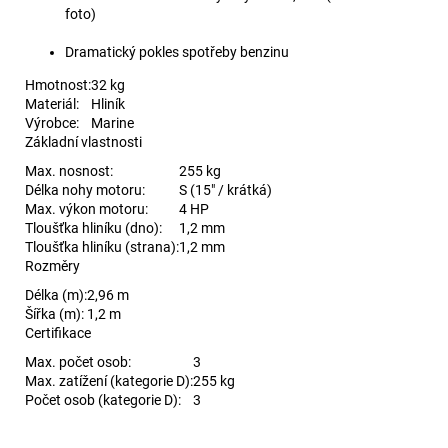
foto)
Dramatický pokles spotřeby benzinu
Hmotnost:
32 kg
Materiál:
Hliník
Výrobce:
Marine
Základní vlastnosti
Max. nosnost:
255 kg
Délka nohy motoru:
S (15" / krátká)
Max. výkon motoru:
4 HP
Tloušťka hliníku (dno):
1,2 mm
Tloušťka hliníku (strana):
1,2 mm
Rozměry
Délka (m):
2,96 m
Šířka (m):
1,2 m
Certifikace
Max. počet osob:
3
Max. zatížení (kategorie D):
255 kg
Počet osob (kategorie D):
3