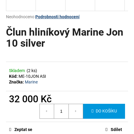
a
j
Průměrné
Neohodnoceno
Podrobnosti hodnocení
í
hodnocení
produktu
Člun hliníkový Marine Jon
t
je
?
0,0
10 silver
z
5
hvězdiček.
HLEDAT
Skladem
(2 ks)
Kód:
ME-10JON ASI
Značka:
Marine
32 000 Kč
Měrná
DO KOŠÍKU
cena:
Zeptat se
Sdílet