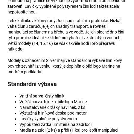
jednoduchá pramice se vyznačuje výbornou stabilitou a lehkostí
zároveň. Lavičky vyplněné polystyrenem činí loď taktéž zcela
nepotopitelnou.
Lehké hliníkové čluny řady Jon jsou stabilní a praktické. Nízká
váha člunu zaručuje jejich snadný transport, a rovněž i
manipulaci se člunem na břehu a ve vodě. Jejich ploché dno činí
tyto pramice ideální ke klidnému rybaření ve stojatých vodách.
Větší modely (14, 15, 16) se však skvěle hodí i pro přepravu
nákladu.
Modely s označením Silver mají ve standardní výbavě hliníkový
povrch zevnitř i z venku, který je doplněn o bílé logo Marine na
modrém podkladu.
Standardní výbava
Vnitřní barva: čistý hliník
Vnější barva: hliník + bílé logo Marine
Nainstalované držáky havlinek, 2 ks
Výztužná hliníková deska pod motor
Lavičky vyplněné polystyrenem
Vypouštěcí zátka umístěná na zádi lodi
Madla na zádi (2 ks) a přídi (1 ks) pro lepší manipulaci