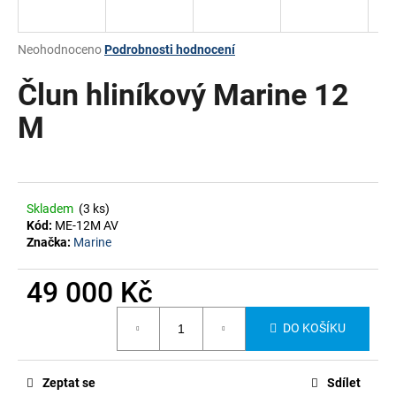
a
j
Průměrné
Neohodnoceno
Podrobnosti hodnocení
í
hodnocení
produktu
Člun hliníkový Marine 12
t
je
?
0,0
M
z
5
hvězdiček.
HLEDAT
Skladem
(3 ks)
Kód:
ME-12M AV
Značka:
Marine
49 000 Kč
Měrná
DO KOŠÍKU
cena:
Zeptat se
Sdílet