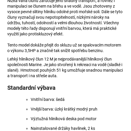
Nízká váha člunu zaručuje jeho snadný transport, a rovněž i
manipulaci se člunem na břehu a ve vodě. Jsou zhotoveny z
vysoce pevné slitiny hliníku odolné proti mořské soli. Dále se tyto
čluny vyznačují svou nepotopitelností, nízkými nároky na
údržbu, tuhostí, odolností a velmi dlouhou životností. Všechny
modely této řady disponují vnitřní barvou, která má praktické
využití jako protiskluzový efekt.
Tento model dokáže přejít do skluzu už se spalovacím motorem
o výkonu 3,5HP a značně tak snížit spotřebu benzinu.
Lehký hliníkový člun 12 M je nejprodávanější hliníkový člun
společnosti Marine. Je jako stvořený k rekreaci na vodě (sladké i
slané). Hmotnost pouhých 51 kg umožňuje snadnou manipulaci
a transport i na střeše auta.
Standardní výbava
Vnitřní barva: šedá
Vnější barva: úzký krátký modrý pruh
Výztužná hliníková deska pod motor
Nainstalované držáky havlinek, 2 ks