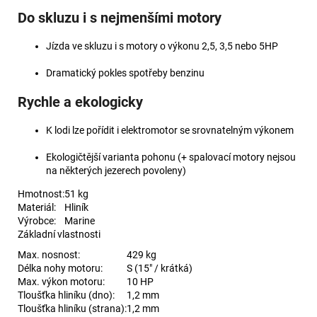
Do skluzu i s nejmenšími motory
Jízda ve skluzu i s motory o výkonu 2,5, 3,5 nebo 5HP
Dramatický pokles spotřeby benzinu
Rychle a ekologicky
K lodi lze pořídit i elektromotor se srovnatelným výkonem
Ekologičtější varianta pohonu (+ spalovací motory nejsou
na některých jezerech povoleny)
Hmotnost:
51 kg
Materiál:
Hliník
Výrobce:
Marine
Základní vlastnosti
Max. nosnost:
429 kg
Délka nohy motoru:
S (15" / krátká)
Max. výkon motoru:
10 HP
Tloušťka hliníku (dno):
1,2 mm
Tloušťka hliníku (strana):
1,2 mm