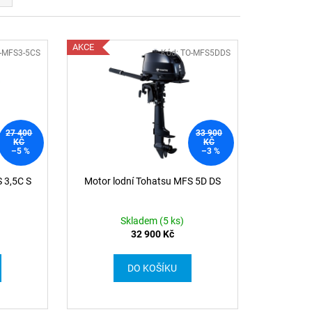
AKCE
O-MFS3-5CS
Kód: TO-MFS5DDS
27 400
33 900
KČ
KČ
–5 %
–3 %
 3,5C S
Motor lodní Tohatsu MFS 5D DS
Skladem (5 ks)
32 900 Kč
DO KOŠÍKU