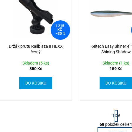
1 215
KČ
–30 %
Držák prutu Railblaza II HEXX
Keitech Easy Shiner 4'
černý
Shining Shadow
Skladem (5 ks)
Skladem (1 ks)
850 Kč
159 Kč
DO KOŠÍKU
DO KOŠÍKU
S
1
6
t
r
68
položek celke
O
á