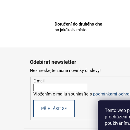
Doručení do druhého dne
na jakékoliv místo
Z
á
Odebírat newsletter
p
Nezmeškejte žádné novinky či slevy!
a
t
E-mail
í
Vložením e-mailu souhlasíte s
podmínkami ochran
PŘIHLÁSIT SE
Tento web p
procházením
používáním.