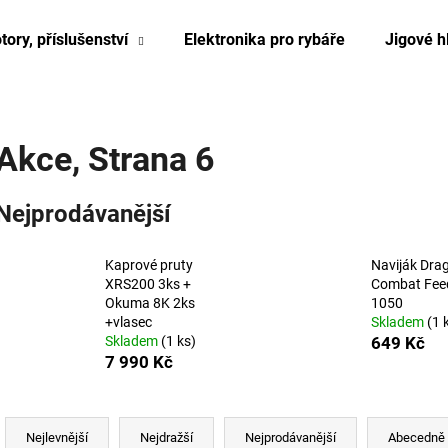
tory, příslušenství
Elektronika pro rybáře
Jigové h
Co potřebujete najít?
Akce
, Strana 6
HLEDAT
Nejprodávanější
Kaprové pruty
Naviják Dra
XRS200 3ks +
Combat Fee
Okuma 8K 2ks
1050
+vlasec
Skladem
(1 
Skladem
(1 ks)
649 Kč
7 990 Kč
Ř
a
Nejlevnější
Nejdražší
Nejprodávanější
Abecedně