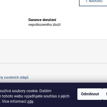
v
NAHORU
n
l
k
o
á
v
d
Garance doručení
á
a
n
nepoškozeného zboží
c
í
í
p
r
v
k
y
v
ý
p
y osobních údajů
i
s
u
oužívá soubory cookie. Dalším
Odmítnout
 tohoto webu vyjadřujete souhlas s jejich
. Více informací
zde
.