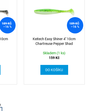
189 KČ
189 KČ
–16 %
–16 %
' 10cm
Keitech Easy Shiner 4'' 10cm
Chartreuse Pepper Shad
Skladem (1 ks)
159 Kč
DO KOŠÍKU
m