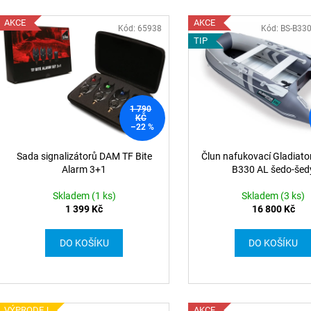
AKCE
AKCE
Kód: 65938
Kód: BS-B33
TIP
1 790
KČ
–22 %
Sada signalizátorů DAM TF Bite
Člun nafukovací Gladiator
Alarm 3+1
B330 AL šedo-šed
Skladem (1 ks)
Skladem (3 ks)
1 399 Kč
16 800 Kč
DO KOŠÍKU
DO KOŠÍKU
VÝPRODEJ
AKCE