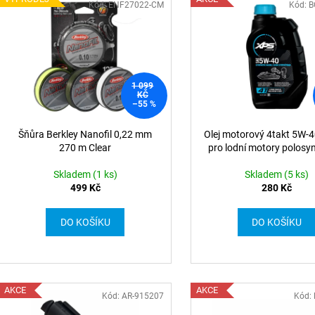
Kód: ENF27022-CM
Kód: 
1 099
KČ
–55 %
Šňůra Berkley Nanofil 0,22 mm
Olej motorový 4takt 5W-4
270 m Clear
pro lodní motory polosyn
Skladem (1 ks)
Skladem (5 ks)
499 Kč
280 Kč
DO KOŠÍKU
DO KOŠÍKU
AKCE
AKCE
Kód: AR-915207
Kód: