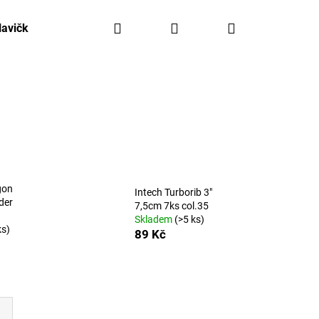
Hledat
Přihlášení
Nákupní
lavičky, háčky, olovo
Kajaky FreeAqua
Krabičky,
košík
gon
Intech Turborib 3"
der
7,5cm 7ks col.35
Skladem
(>5 ks)
ks)
89 Kč