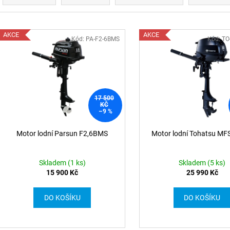
z
e
V
n
AKCE
AKCE
ý
Kód: PA-F2-6BMS
Kód: T
í
p
p
r
s
o
p
17 500
d
KČ
r
–9 %
u
o
k
d
Motor lodní Parsun F2,6BMS
Motor lodní Tohatsu MFS
t
u
ů
k
Skladem (1 ks)
Skladem (5 ks)
t
15 900 Kč
25 990 Kč
ů
DO KOŠÍKU
DO KOŠÍKU