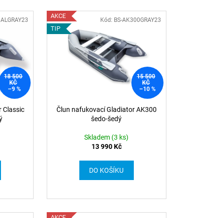
AKCE
0ALGRAY23
Kód: BS-AK300GRAY23
TIP
18 500
15 500
KČ
KČ
–9 %
–10 %
 Classic
Člun nafukovací Gladiator AK300
ý
šedo-šedý
Skladem (3 ks)
13 990 Kč
DO KOŠÍKU
AKCE