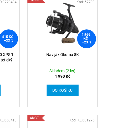
BO-0779434
Kód: 57739
2 599
415 KČ
KČ
–33 %
–23 %
0 XPS 1l
Naviják Okuma 8K
tetický
Skladem (2 ks)
1 990 Kč
DO KOŠÍKU
AKCE
 KEI650413
Kód: KEI631276